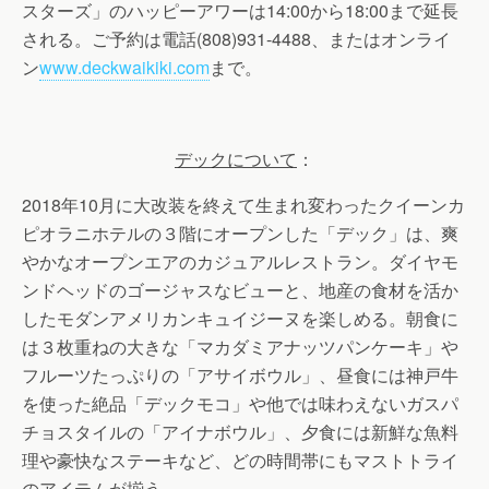
スターズ」のハッピーアワーは14:00から18:00まで延長
される。ご予約は電話(808)931-4488、またはオンライ
ン
www.deckwaikiki.com
まで。
デックについて
：
2018年10月に大改装を終えて生まれ変わったクイーンカ
ピオラニホテルの３階にオープンした「デック」は、爽
やかなオープンエアのカジュアルレストラン。ダイヤモ
ンドヘッドのゴージャスなビューと、地産の食材を活か
したモダンアメリカンキュイジーヌを楽しめる。朝食に
は３枚重ねの大きな「マカダミアナッツパンケーキ」や
フルーツたっぷりの「アサイボウル」、昼食には神戸牛
を使った絶品「デックモコ」や他では味わえないガスパ
チョスタイルの「アイナボウル」、夕食には新鮮な魚料
理や豪快なステーキなど、どの時間帯にもマストトライ
のアイテムが揃う。