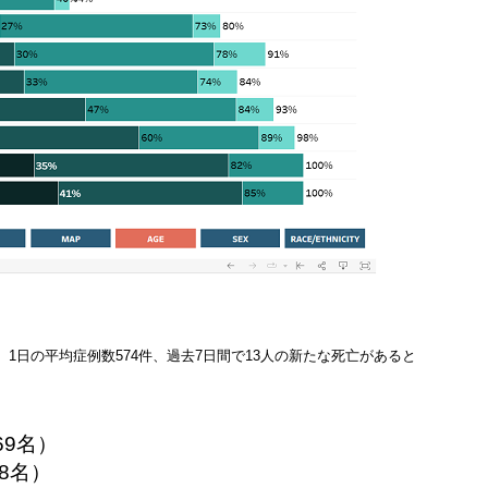
％、1日の平均症例数574件、過去7日間で13人の新たな死亡があると
69
名）
8
名）