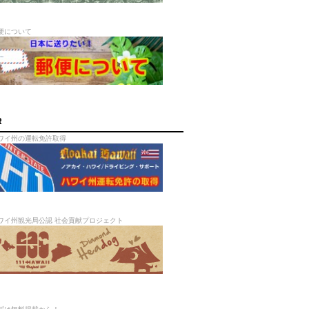
便について
R
ワイ州の運転免許取得
ワイ州観光局公認 社会貢献プロジェクト