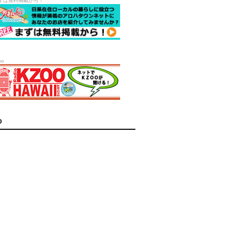
ずは無料掲載から！
oo
D