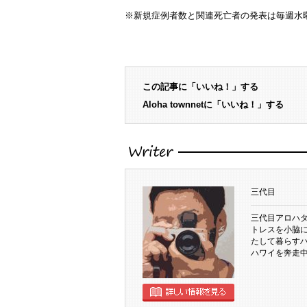
※新規症例者数と関連死亡者の発表は毎週水
この記事に「いいね！」する
Aloha townnetに「いいね！」する
執筆者
三代目
三代目アロハ
トレスを小脇
たして暮らすハ
ハワイを奔走