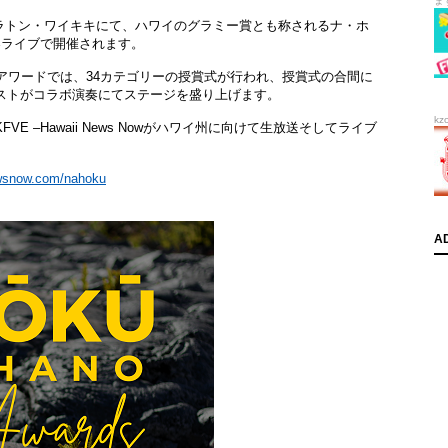
ま
シェラトン・ワイキキにて、ハワイのグラミー賞とも称されるナ・ホ
客ライブで開催されます。
アワードでは、34カテゴリーの授賞式が行われ、授賞式の合間に
ストがコラボ演奏にてステージを盛り上げます。
kz
 –Hawaii News Nowがハワイ州に向けて生放送そしてライブ
。
ewsnow.com/nahoku
A