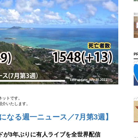
郵
P
ハ
ネットです。
ハ
紹介いたします。
になる週一ニュース／7
月第3週】
ドが3年ぶりに有人ライブを全世界配信