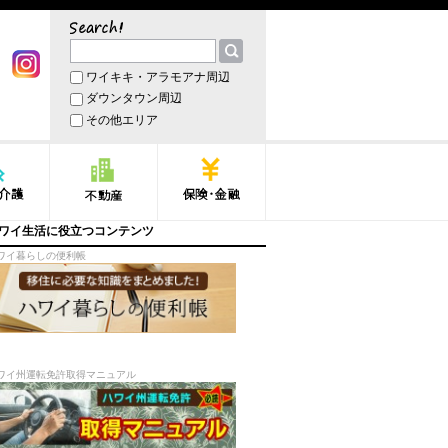
サーチ
ワイキキ・アラモアナ周辺
book
Instagram
ダウンタウン周辺
その他エリア
護
不動産
保険・金融
ワイ生活に役立つコンテンツ
ワイ暮らしの便利帳
ワイ州運転免許取得マニュアル