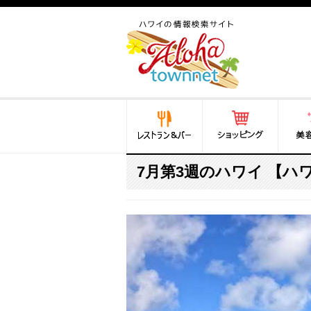
ハワイ(hawaii)の食と遊び,
法律から運転免許証まで情
報が満載！
レストラン＆バー
ショッピング
美容・
7月第3週のハワイ 【