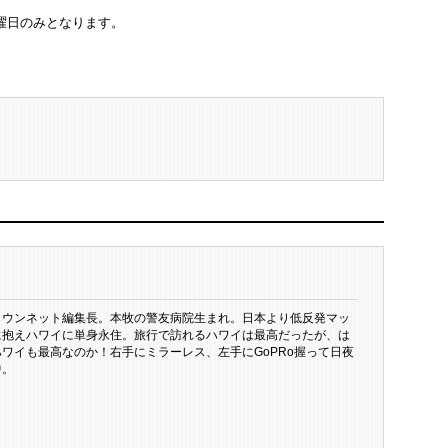
曜日のみとなります。
タウンネット編集長。本牧の警友病院生まれ。日本より低反発マッ
に抱えハワイに単身永住。旅行で訪れるハワイは最高だったが、は
ワイも最高なのか！右手にミラーレス、左手にGoPRo握って日夜
中。