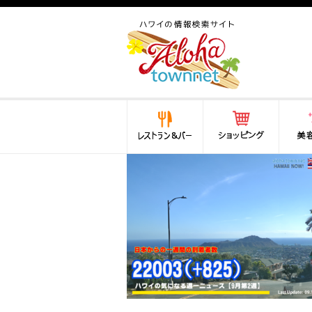
ハワイ(hawaii)の食と遊び,
法律から運転免許証まで情
報が満載！
レストラン＆バー
ショッピング
美容・