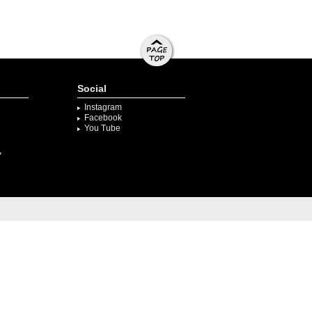
ページト
ップへ移
Social
動する
Instagram
Facebook
You Tube
ク