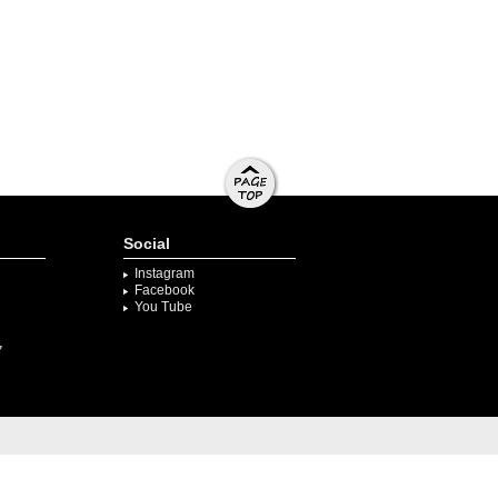
ページト
ップへ移
Social
動する
Instagram
Facebook
You Tube
ク