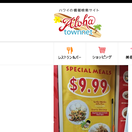
ハワイ(hawaii)の食と遊び,
法律から運転免許証まで情
報が満載！
レストラン＆バー
ショッピング
美容・