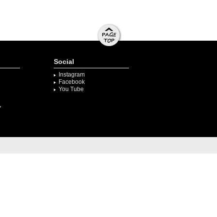
ページト
ップへ移
Social
動する
Instagram
Facebook
You Tube
ク