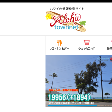
ハワイ(hawaii)の食と遊び,
法律から運転免許証まで情
報が満載！
レストラン＆バー
ショッピング
美容・