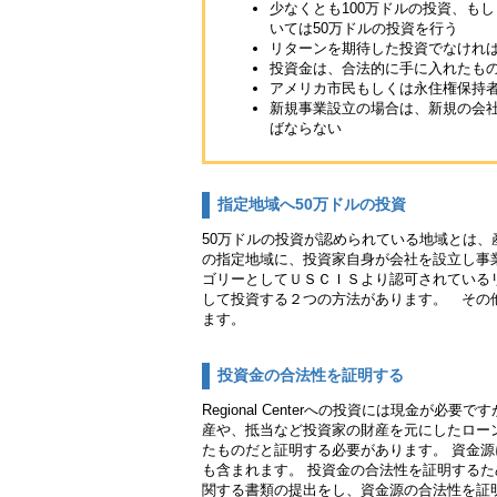
少なくとも100万ドルの投資、も
いては50万ドルの投資を行う
リターンを期待した投資でなけれ
投資金は、合法的に手に入れたも
アメリカ市民もしくは永住権保持者
新規事業設立の場合は、新規の会
ばならない
指定地域へ50万ドルの投資
50万ドルの投資が認められている地域とは
の指定地域に、投資家自身が会社を設立し事業
ゴリーとしてＵＳＣＩＳより認可されているリジョ
して投資する２つの方法があります。 その他
ます。
投資金の合法性を証明する
Regional Centerへの投資には現金が
産や、抵当など投資家の財産を元にしたロー
たものだと証明する必要があります。 資金
も含まれます。 投資金の合法性を証明する
関する書類の提出をし、資金源の合法性を証