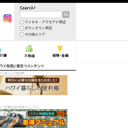
サーチ
ワイキキ・アラモアナ周辺
book
Instagram
ダウンタウン周辺
その他エリア
護
不動産
保険・金融
ワイ生活に役立つコンテンツ
ワイ暮らしの便利帳
ワイ州運転免許取得マニュアル