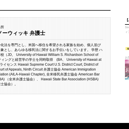
【
務所
S
ノーウィッキ 弁護士
ィ
帰化法を専門とし、米国へ移住を希望される家族を始め、個人並び
象とし、あらゆる移民法に関するお手伝いをしています。 学歴 ハ
 University of Hawaii William S. Richardson School of
お
ングと経営学の学士を同時取得 (BA、 University of Hawaii at
ンス Hawaii Supreme Court U.S. District Court, District of
ourt of Appeals, Ninth Circuit 弁護士協会 American Immigration
ciation (AILA-Hawaii Chapter), 全米移民弁護士協会 American Bar
(ABA) （全米弁護士協会）、 Hawaii State Bar Association (HSBA)
護士協会）。