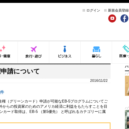
ログイン
新規会員登録
YouTube
Face
健康
旅行・遊び
ビジネス
暮らし
医療・介
ハ
権申請について
ハ
2016/11/22
件
権（グリーンカード）申請が可能なEB-5プログラムについてご
海外からの投資家のためのアメリカ経済に利益をもたらすことを目
ハ
カード取得は、EB-5 （第5優先） と呼ばれるカテゴリーに属