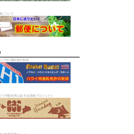
便について
R
ワイ州の運転免許取得
ワイ州観光局公認 社会貢献プロジェクト