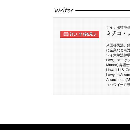
執筆者
アイナ法律事
ミチコ・
詳しい情報をみる
米国移民法、
に企業なども対
ワイ大学法律学校（JD,
Law） マーケティ
Manoa) 弁護士ライセ
Hawaii U.S. C
Lawyers Asso
Association 
（ハワイ州弁