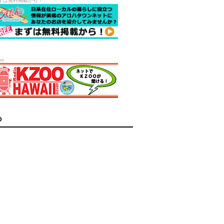
ずは無料掲載から！
oo
D