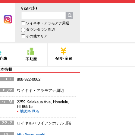
サーチ
ワイキキ・アラモアナ周辺
book
Instagram
ダウンタウン周辺
その他エリア
護
不動産
保険・金融
本情報
808-922-0062
電話番
号
ワイキキ・アラモアナ周辺
エリア
2259 Kalakaua Ave
,
Honolulu
,
住所
HI
96815
地図を見る
ロイヤルハワイアンホテル 1階
アクセ
ス
http://www.world-