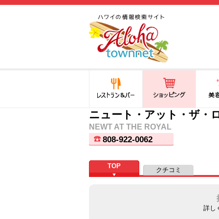
ハワイ(hawaii)の食と遊び,
法律から運転免許証まで情
報が満載！
レストラン＆バー
ショッピング
美容・
ニュート・アット・ザ・
NEWT AT THE ROYAL
808-922-0062
TOP
クチコミ
詳し