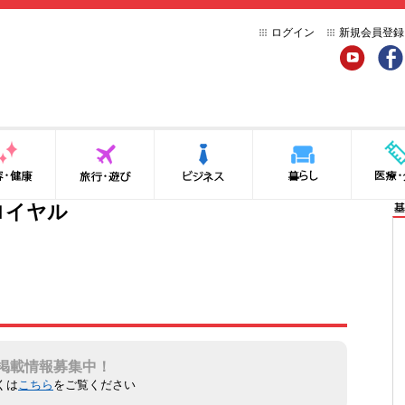
ログイン
新規会員登録
YouTube
Face
健康
旅行・遊び
ビジネス
暮らし
医療・介
ロイヤル
基
掲載情報募集中！
くは
こちら
をご覧ください