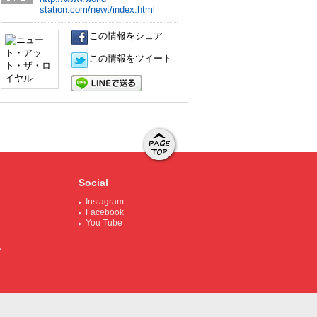
URL
station.com/newt/index.html
この情報をシェア
この情報をツイート
LINEで送る
ページト
ップへ移
Social
動する
Instagram
Facebook
You Tube
ク