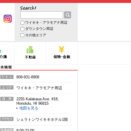
サーチ
ワイキキ・アラモアナ周辺
book
Instagram
ダウンタウン周辺
その他エリア
護
不動産
保険・金融
本情報
808-931-8908
電話番
号
ワイキキ・アラモアナ周辺
エリア
2255 Kalakaua Ave. #18
,
住所
Honolulu
,
HI
96815
地図を見る
シェラトンワイキキホテル1階
アクセ
ス
8:00-22:00