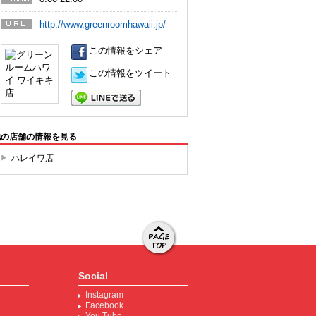
営業時
間
http://www.greenroomhawaii.jp/
URL
この情報をシェア
この情報をツイート
LINEで送る
他の店舗の情報を見る
ハレイワ店
ページト
ップへ移
Social
動する
Instagram
Facebook
You Tube