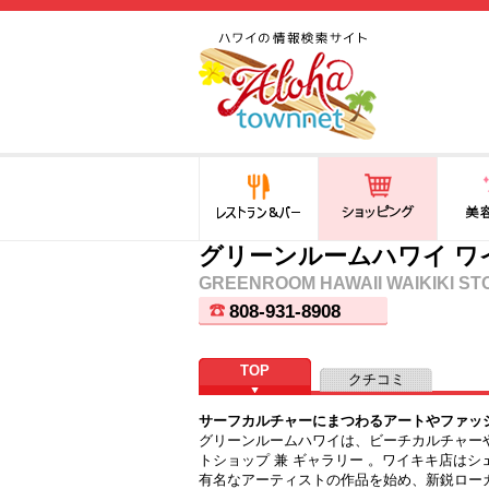
ハワイ(hawaii)の食と遊び,
法律から運転免許証まで情
報が満載！
レストラン＆バー
ショッピング
美容・
グリーンルームハワイ ワ
GREENROOM HAWAII WAIKIKI ST
808-931-8908
TOP
クチコミ
サーフカルチャーにまつわるアートやファッ
グリーンルームハワイは、ビーチカルチャー
トショップ 兼 ギャラリー 。ワイキキ店は
有名なアーティストの作品を始め、新鋭ロー