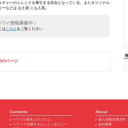
ルチャーのトレンドを牽引する存在となっている。またオリジナル
ーなどは お土産 にも人気。
ハワイ情報募集中！
くは
こちら
をご覧ください
めのページ
Contents
About
ハワイの著名人のコラム
個人情報保護方針
ハワイで活躍する人にインタビュー
会社概要