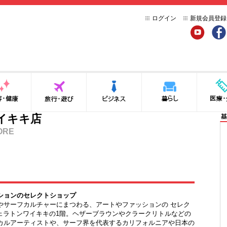
ログイン
新規会員登録
YouTube
Face
健康
旅行・遊び
ビジネス
暮らし
医療・介
イキキ店
基
ORE
ションのセレクトショップ
やサーフカルチャーにまつわる、アートやファッションの セレク
シェラトンワイキキの1階。ヘザーブラウンやクラークリトルなどの
カルアーティストや、サーフ界を代表するカリフォルニアや日本の