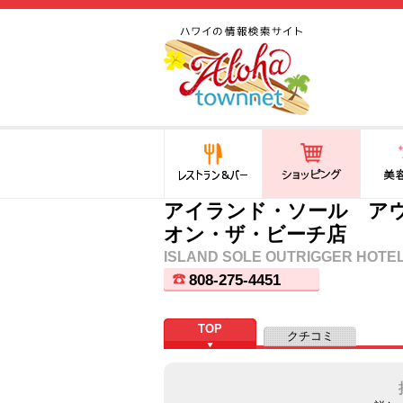
ハワイ(hawaii)の食と遊び,
法律から運転免許証まで情
報が満載！
レストラン＆バー
ショッピング
美容・
アイランド・ソール ア
オン・ザ・ビーチ店
ISLAND SOLE OUTRIGGER HOTE
808-275-4451
TOP
クチコミ