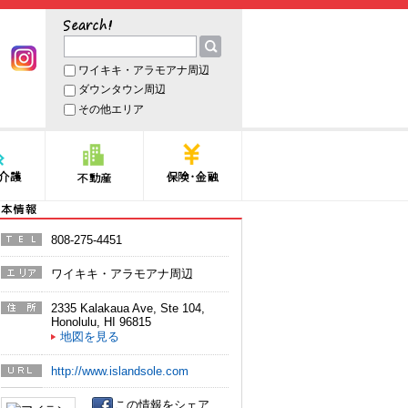
サーチ
ワイキキ・アラモアナ周辺
book
Instagram
ダウンタウン周辺
その他エリア
護
不動産
保険・金融
本情報
808-275-4451
電話番
号
ワイキキ・アラモアナ周辺
エリア
2335 Kalakaua Ave, Ste 104
,
住所
Honolulu
,
HI
96815
地図を見る
http://www.islandsole.com
URL
この情報をシェア