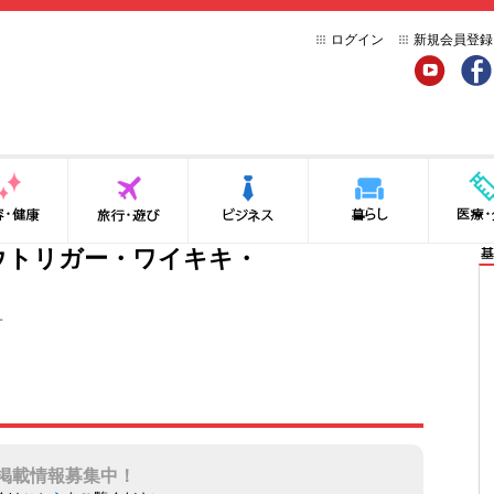
ログイン
新規会員登録
YouTube
Face
健康
旅行・遊び
ビジネス
暮らし
医療・介
ウトリガー・ワイキキ・
基
L
掲載情報募集中！