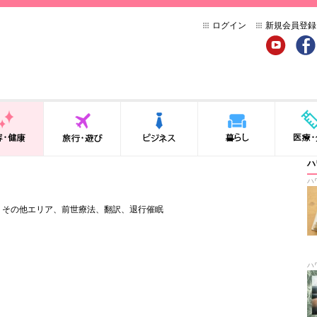
ログイン
新規会員登録
YouTube
Face
健康
旅行・遊び
ビジネス
暮らし
医療・介
ハ
ハ
、
その他エリア
、
前世療法
、
翻訳
、
退行催眠
ハ