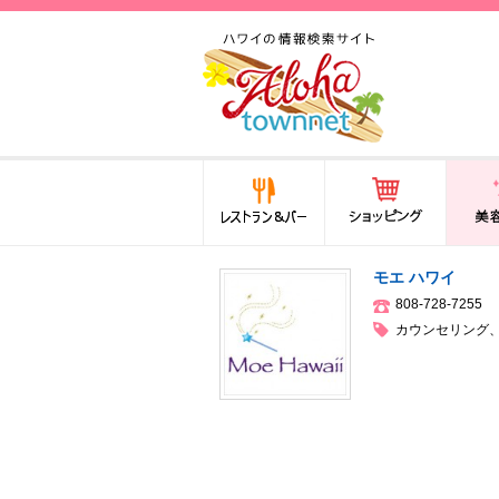
ハワイ(hawaii)の食と遊び,
法律から運転免許証まで情
報が満載！
レストラン＆バー
ショッピング
美容・
モエ ハワイ
808-728-7255
カウンセリング