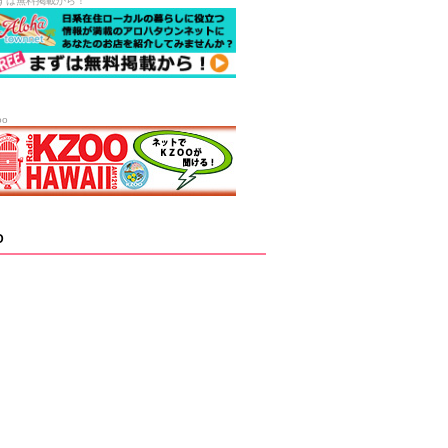
ずは無料掲載から！
oo
D