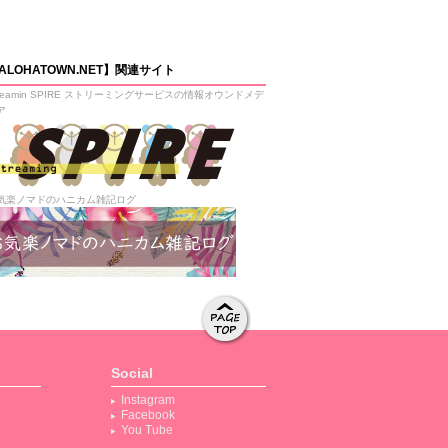
ALOHATOWN.NET】関連サイト
treamin SPIRE ストリーミングサービスの情報オウンドメデ
ア
気楽ノマドのハニカム雑記ログ
ページト
ップへ移
Social
動する
Instagram
Facebook
You Tube