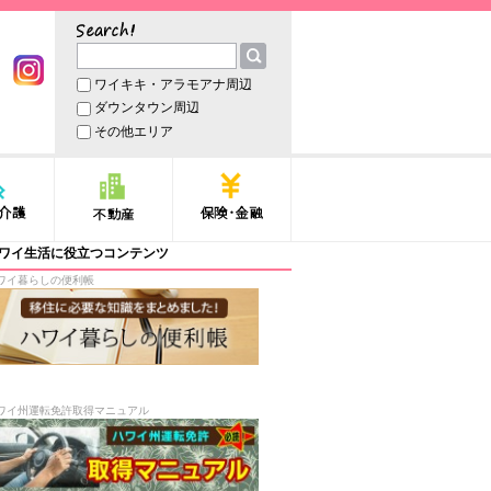
サーチ
ワイキキ・アラモアナ周辺
book
Instagram
ダウンタウン周辺
その他エリア
護
不動産
保険・金融
ワイ生活に役立つコンテンツ
ワイ暮らしの便利帳
ワイ州運転免許取得マニュアル