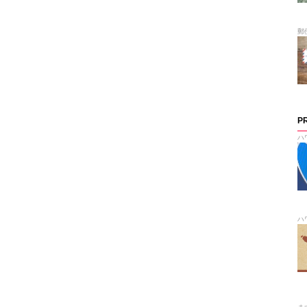
郵
P
ハ
ハ