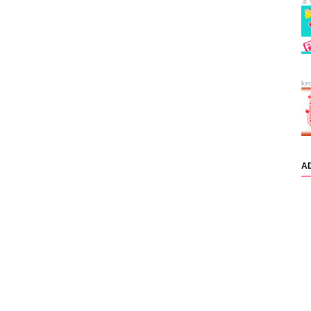
ま
kz
A