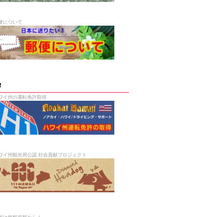
便について
R
ワイ州の運転免許取得
ワイ州観光局公認 社会貢献プロジェクト