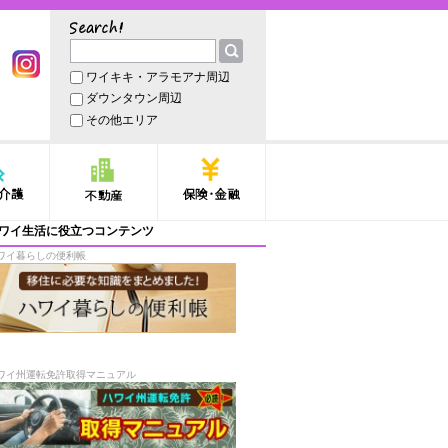
サーチ
ワイキキ・アラモアナ周辺
book
Instagram
ダウンタウン周辺
その他エリア
護
不動産
保険・金融
ワイ生活に役立つコンテンツ
ワイ暮らしの便利帳
ワイ州運転免許取得マニュアル