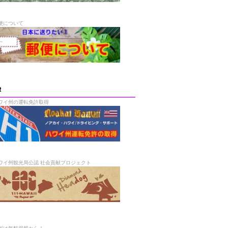
便について
R
ワイ州の運転免許取得
ワイ州観光局公認 社会貢献プロジェクト