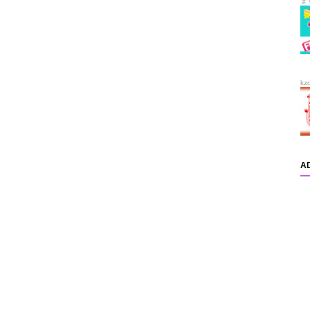
ま
kz
A