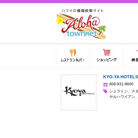
ハワイ(hawaii)の食と遊び,
法律から運転免許証まで情
報が満載！
レストラン＆バー
ショッピング
美容・
KYO-YA HOTELS
808-931-8600
シェラトン
、
ス
ヤルハワイアン