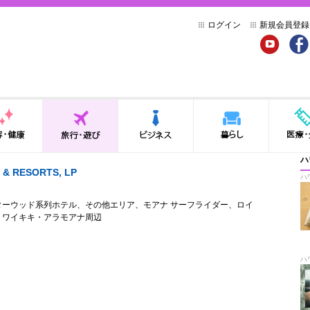
ログイン
新規会員登録
YouTube
Face
健康
旅行・遊び
ビジネス
暮らし
医療・介
ハ
 & RESORTS, LP
ハ
ターウッド系列ホテル
、
その他エリア
、
モアナ サーフライダー
、
ロイ
、
ワイキキ・アラモアナ周辺
ハ