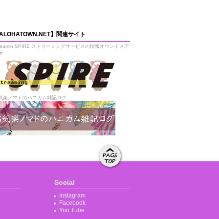
ALOHATOWN.NET】関連サイト
treamin SPIRE ストリーミングサービスの情報オウンドメデ
ア
気楽ノマドのハニカム雑記ログ
ページト
ップへ移
Social
動する
Instagram
Facebook
You Tube