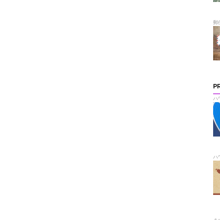
郵
P
ハ
ハ