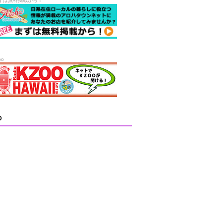
ずは無料掲載から！
oo
D