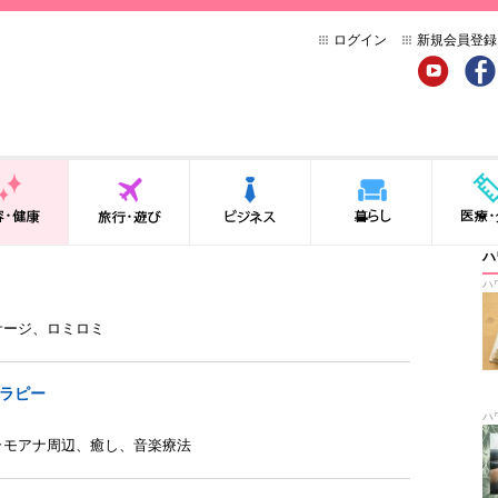
ログイン
新規会員登録
YouTube
Face
健康
旅行・遊び
ビジネス
暮らし
医療・介
ハ
ハ
サージ
、
ロミロミ
セラピー
ハ
ラモアナ周辺
、
癒し
、
音楽療法