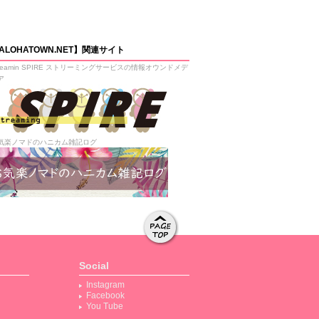
ALOHATOWN.NET】関連サイト
treamin SPIRE ストリーミングサービスの情報オウンドメデ
ア
気楽ノマドのハニカム雑記ログ
ページト
ップへ移
Social
動する
Instagram
Facebook
You Tube