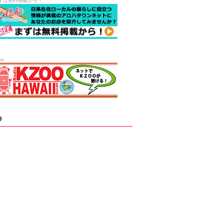
ずは無料掲載から！
oo
D