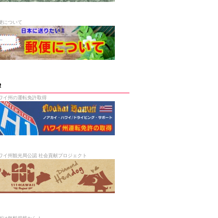
便について
R
ワイ州の運転免許取得
ワイ州観光局公認 社会貢献プロジェクト