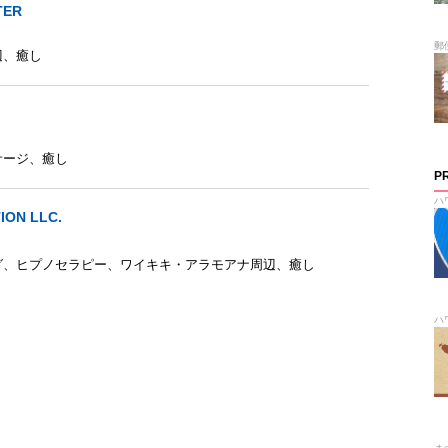
TER
郵
辺
、
癒し
サージ
、
癒し
P
ハ
ION LLC.
グ
、
ヒプノセラピー
、
ワイキキ・アラモアナ周辺
、
癒し
ハ