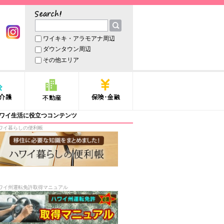
サーチ
ワイキキ・アラモアナ周辺
book
Instagram
ダウンタウン周辺
その他エリア
護
不動産
保険・金融
ワイ生活に役立つコンテンツ
ワイ暮らしの便利帳
ワイ州運転免許取得マニュアル