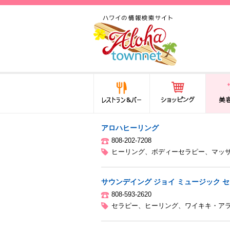
ハワイ(hawaii)の食と遊び,
法律から運転免許証まで情
報が満載！
レストラン＆バー
ショッピング
美容・
アロハヒーリング
808-202-7208
ヒーリング
、
ボディーセラピー
、
マッ
サウンデイング ジョイ ミュージック 
808-593-2620
セラピー
、
ヒーリング
、
ワイキキ・ア