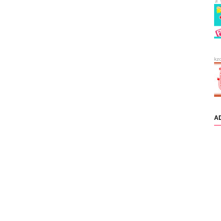
ま
kz
A