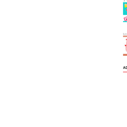
ま
kz
A