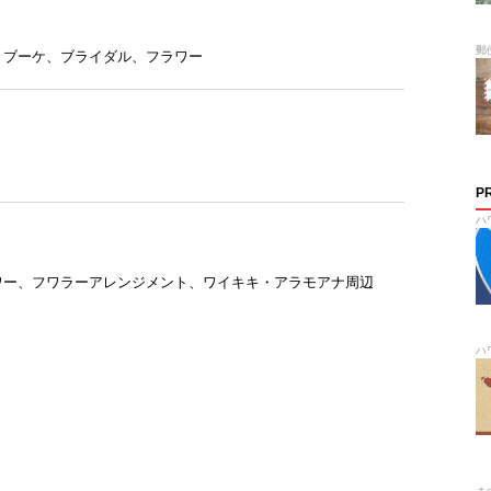
郵
、
ブーケ
、
ブライダル
、
フラワー
P
ハ
ワー
、
フワラーアレンジメント
、
ワイキキ・アラモアナ周辺
ハ