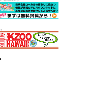
ずは無料掲載から！
oo
D