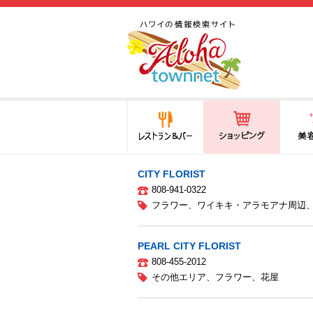
ハワイ(hawaii)の食と遊び,
法律から運転免許証まで情
報が満載！
レストラン＆バー
ショッピング
美容・
CITY FLORIST
808-941-0322
フラワー
、
ワイキキ・アラモアナ周辺
PEARL CITY FLORIST
808-455-2012
その他エリア
、
フラワー
、
花屋