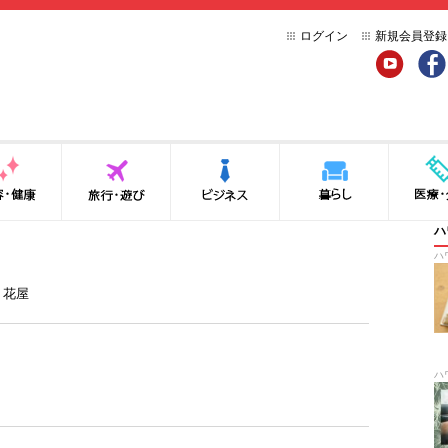
ログイン
新規会員登録
YouTube
Face
健康
旅行・遊び
ビジネス
暮らし
医療・介
ハ
ハ
、
花屋
ハ