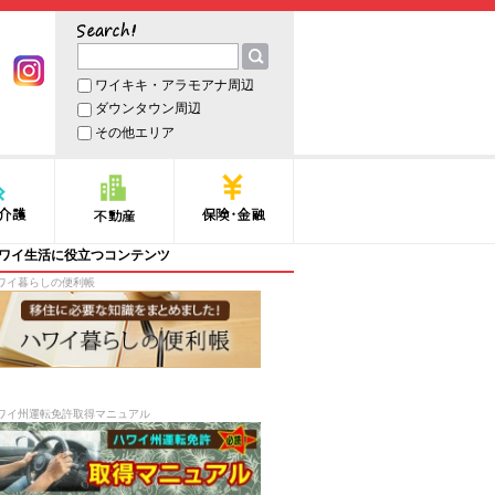
サーチ
ワイキキ・アラモアナ周辺
book
Instagram
ダウンタウン周辺
その他エリア
護
不動産
保険・金融
ワイ生活に役立つコンテンツ
ワイ暮らしの便利帳
ワイ州運転免許取得マニュアル