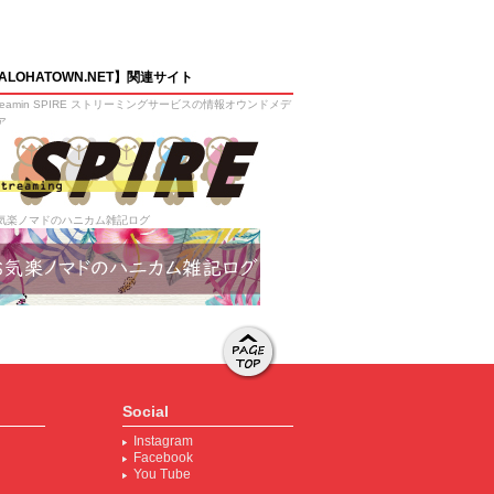
ALOHATOWN.NET】関連サイト
treamin SPIRE ストリーミングサービスの情報オウンドメデ
ア
気楽ノマドのハニカム雑記ログ
ページト
ップへ移
Social
動する
Instagram
Facebook
You Tube