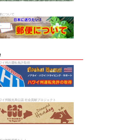
便について
R
ワイ州の運転免許取得
ワイ州観光局公認 社会貢献プロジェクト