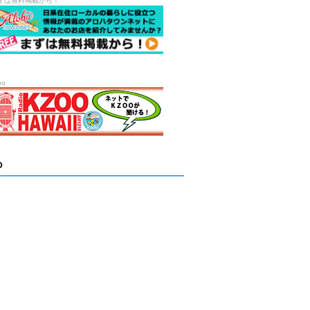
ずは無料掲載から！
oo
D