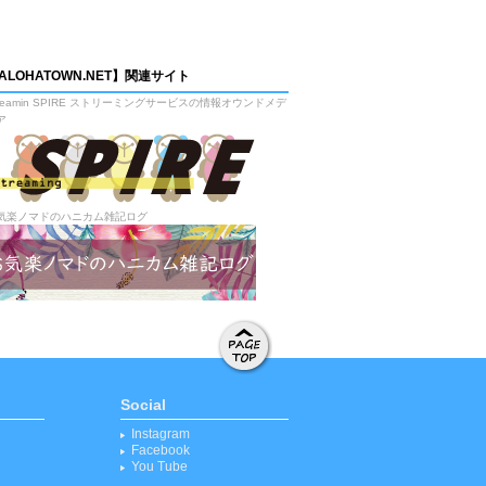
ALOHATOWN.NET】関連サイト
treamin SPIRE ストリーミングサービスの情報オウンドメデ
ア
気楽ノマドのハニカム雑記ログ
ページト
ップへ移
Social
動する
Instagram
Facebook
You Tube