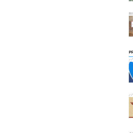
郵
P
ハ
ハ