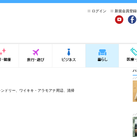
ログイン
新規会員登録
YouTube
Face
健康
旅行・遊び
ビジネス
暮らし
医療・介
ハ
ハ
ランドリー
、
ワイキキ・アラモアナ周辺
、
清掃
ハ