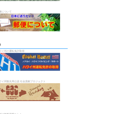
便について
R
ワイ州の運転免許取得
ワイ州観光局公認 社会貢献プロジェクト