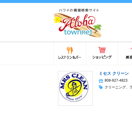
ハワイ(hawaii)の食と遊び,
法律から運転免許証まで情
報が満載！
レストラン＆バー
ショッピング
美容・
ミセス クリーン
808-927-4823
クリーニング
、