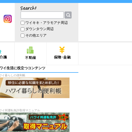
サーチ
ワイキキ・アラモアナ周辺
book
Instagram
ダウンタウン周辺
その他エリア
護
不動産
保険・金融
ワイ生活に役立つコンテンツ
ワイ暮らしの便利帳
ワイ州運転免許取得マニュアル