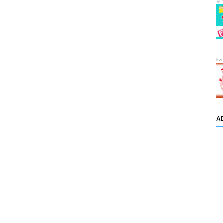
ま
kz
A