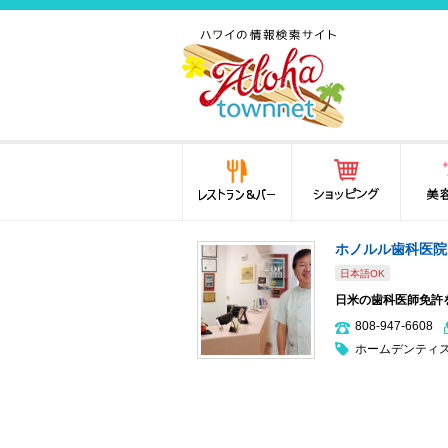
ハワイ(hawaii)の食と遊び,
法律から運転免許証まで情
報が満載！
レストラン＆バー
ショッピング
美容・
ホノルル歯科医院
日本語OK
日米の歯科医師免許
808-947‐6608
ホームデンティ