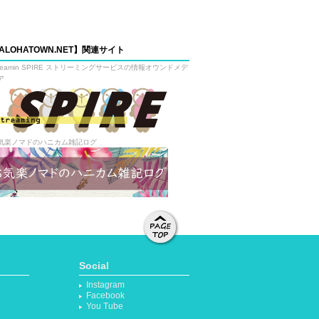
ALOHATOWN.NET】関連サイト
treamin SPIRE ストリーミングサービスの情報オウンドメデ
ア
気楽ノマドのハニカム雑記ログ
ページト
ップへ移
Social
動する
Instagram
Facebook
You Tube