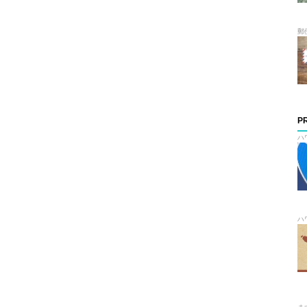
郵
P
ハ
ハ