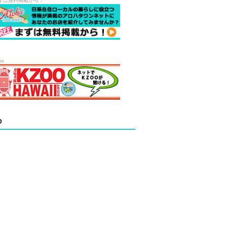
ずは無料掲載から！
oo
D