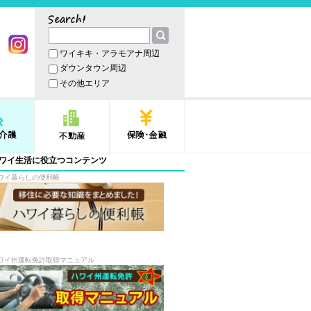
サーチ
ワイキキ・アラモアナ周辺
book
Instagram
ダウンタウン周辺
その他エリア
護
不動産
保険・金融
ワイ生活に役立つコンテンツ
ワイ暮らしの便利帳
ワイ州運転免許取得マニュアル