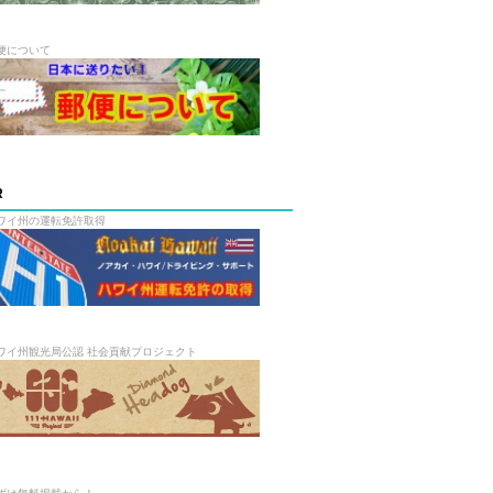
便について
R
ワイ州の運転免許取得
ワイ州観光局公認 社会貢献プロジェクト