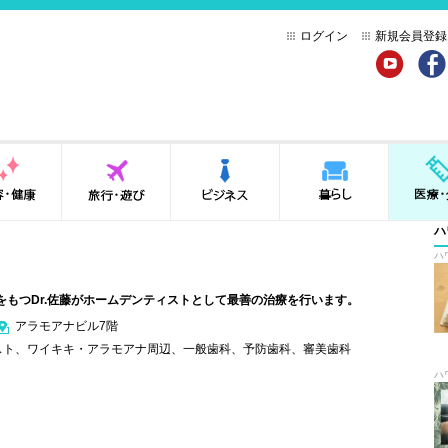
ログイン
新規会員登録
YouTube
Face
健康
旅行・遊び
ビジネス
暮らし
医療・介
ハ
ハ
をもつDr.佐藤がホームデンティストとして最善の治療を行います。
アラモアナビル7階
スト
、
ワイキキ・アラモアナ周辺
、
一般歯科
、
予防歯科
、
審美歯科
ハ