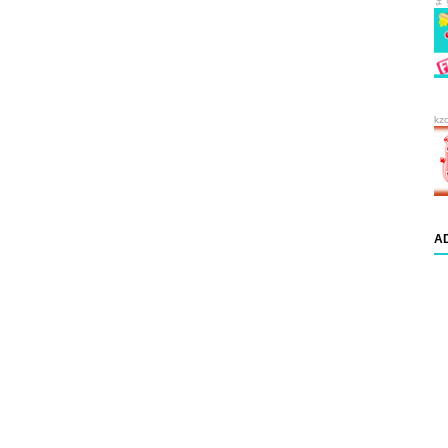
ま
kz
A