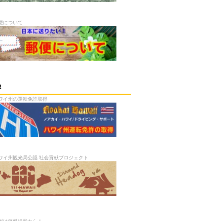
便について
R
ワイ州の運転免許取得
ワイ州観光局公認 社会貢献プロジェクト