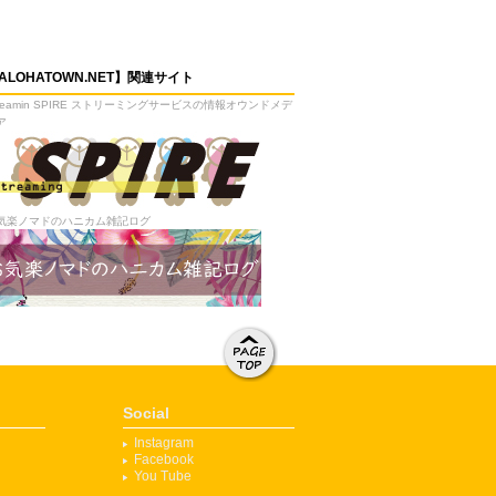
ALOHATOWN.NET】関連サイト
treamin SPIRE ストリーミングサービスの情報オウンドメデ
ア
気楽ノマドのハニカム雑記ログ
ページト
ップへ移
Social
動する
Instagram
Facebook
You Tube