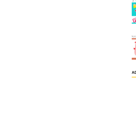
ま
kz
A