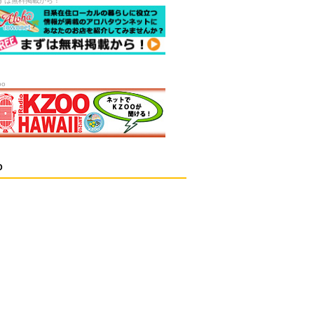
ずは無料掲載から！
oo
D