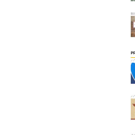
郵
P
ハ
ハ