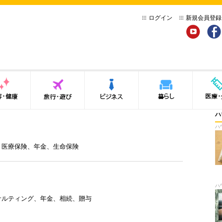
ログイン
新規会員登録
YouTube
Face
健康
旅行・遊び
ビジネス
暮らし
医療・介
ハ
ハ
、
医療保険
、
年金
、
生命保険
ハ
サルティング
、
年金
、
相続
、
贈与