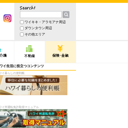
サーチ
ワイキキ・アラモアナ周辺
book
Instagram
ダウンタウン周辺
その他エリア
護
不動産
保険・金融
ワイ生活に役立つコンテンツ
ワイ暮らしの便利帳
ワイ州運転免許取得マニュアル