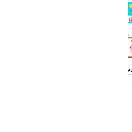
ま
kz
A