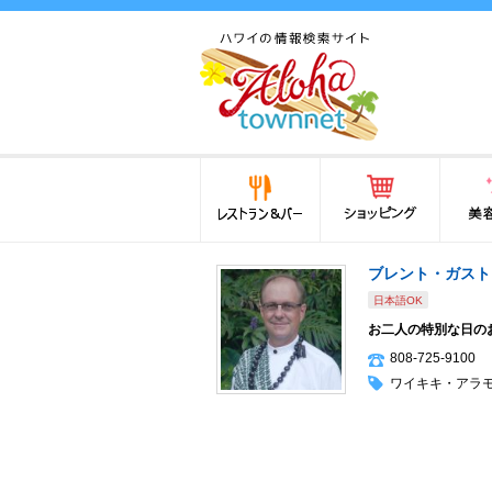
ハワイ(hawaii)の食と遊び,
法律から運転免許証まで情
報が満載！
レストラン＆バー
ショッピング
美容・
ブレント・ガスト
日本語OK
お二人の特別な日の
808-725-9100
ワイキキ・アラ