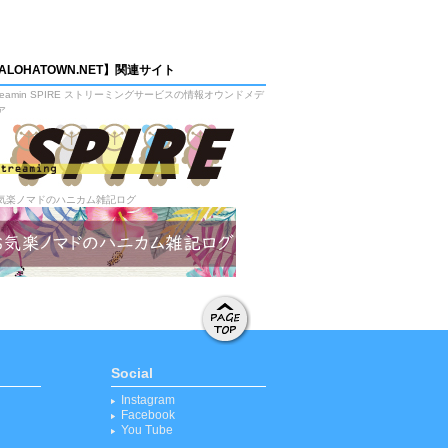
ALOHATOWN.NET】関連サイト
treamin SPIRE ストリーミングサービスの情報オウンドメデ
ア
気楽ノマドのハニカム雑記ログ
ページト
ップへ移
Social
動する
Instagram
Facebook
You Tube