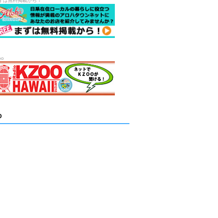
ずは無料掲載から！
oo
D