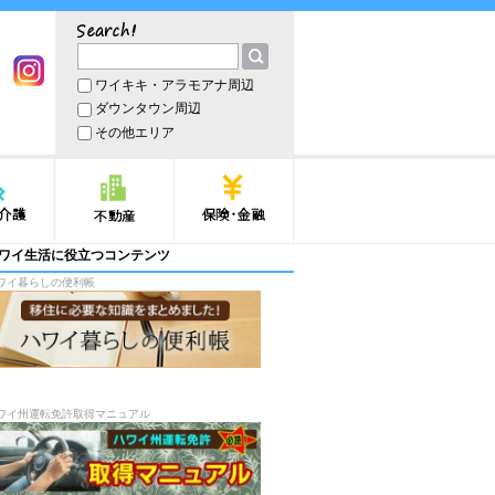
サーチ
ワイキキ・アラモアナ周辺
book
Instagram
ダウンタウン周辺
その他エリア
護
不動産
保険・金融
ワイ生活に役立つコンテンツ
ワイ暮らしの便利帳
ワイ州運転免許取得マニュアル