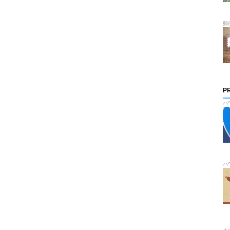
郵
P
ハ
ハ