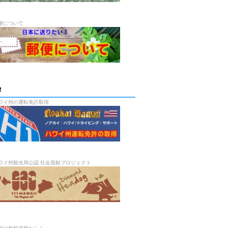
便について
R
ワイ州の運転免許取得
ワイ州観光局公認 社会貢献プロジェクト