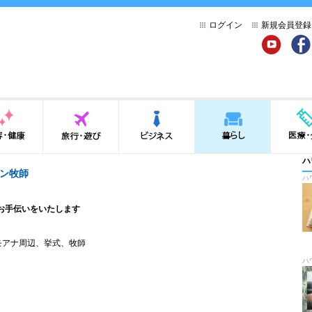
ログイン
新規会員登録
YouTube
Face
健康
旅行・遊び
ビジネス
暮らし
医療・介
ハ
ン牧師
ハ
お手伝いをいたします
モアナ周辺
、
挙式
、
牧師
ハ