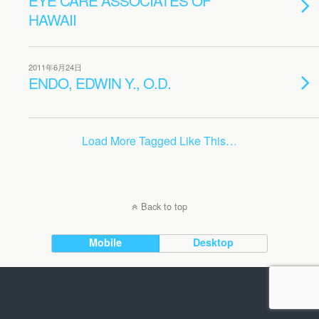
EYE CARE ASSOCIATES OF
HAWAII
2011年6月24日
ENDO, EDWIN Y., O.D.
Load More Tagged Like This…
Back to top
Mobile
Desktop