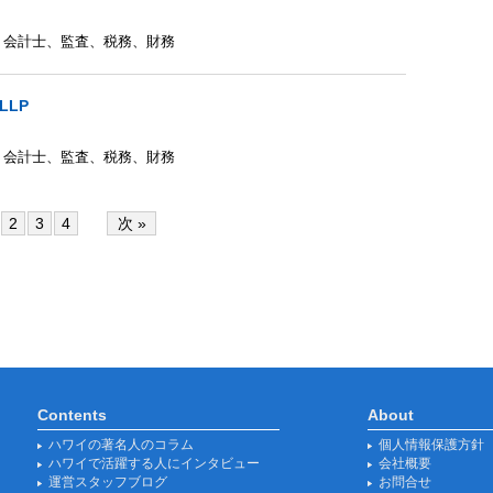
、
会計士
、
監査
、
税務
、
財務
LLP
、
会計士
、
監査
、
税務
、
財務
2
3
4
次 »
Contents
About
ハワイの著名人のコラム
個人情報保護方針
ハワイで活躍する人にインタビュー
会社概要
運営スタッフブログ
お問合せ