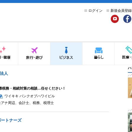
ログイン
新規会員登録
YouTube
Face
健康
旅行・遊び
ビジネス
暮らし
医療・介
ハ
法人
ハ
際税務・相続対策の相談…任せください！
ワイキキ バンクオブハワイビル
モアナ周辺
、
会計士
、
税務
、
税理士
ハ
パートナーズ