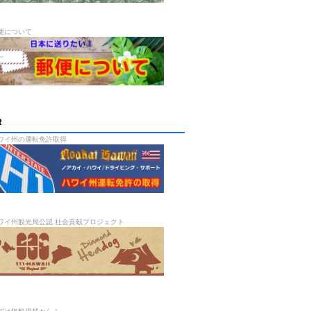
便について
R
ワイ州の運転免許取得
ワイ州観光局公認 社会貢献プロジェクト