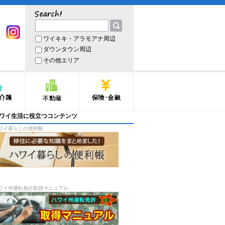
サーチ
ワイキキ・アラモアナ周辺
book
Instagram
ダウンタウン周辺
その他エリア
護
不動産
保険・金融
ワイ生活に役立つコンテンツ
ワイ暮らしの便利帳
ワイ州運転免許取得マニュアル