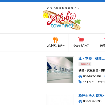
ハワイ(hawaii)の食と遊び,
法律から運転免許証まで情
報が満載！
レストラン＆バー
ショッピング
美容・
辻・本郷 税理士
日本語OK
税務・資産管理・国
808-922-5192
ワイキキ・アラ
税理士法人 麻布
808-356-3893