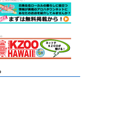
ずは無料掲載から！
oo
D