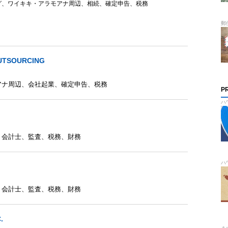
グ
、
ワイキキ・アラモアナ周辺
、
相続
、
確定申告
、
税務
郵
UTSOURCING
アナ周辺
、
会社起業
、
確定申告
、
税務
P
ハ
、
会計士
、
監査
、
税務
、
財務
ハ
、
会計士
、
監査
、
税務
、
財務
.