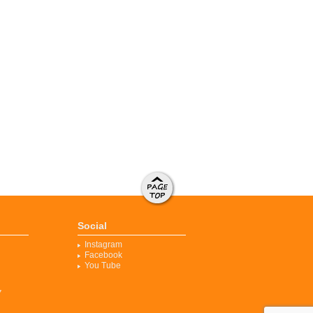
ページト
ップへ移
Social
動する
Instagram
Facebook
You Tube
ク