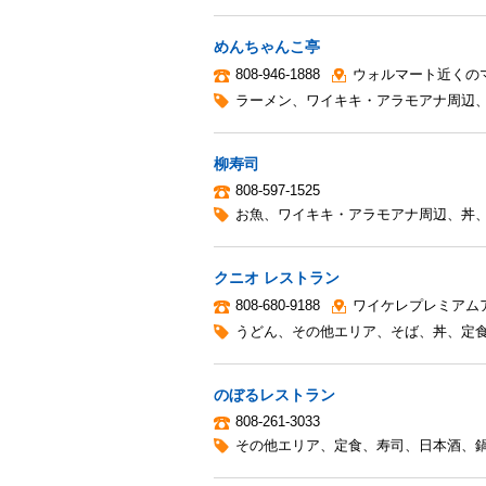
めんちゃんこ亭
808-946-1888
ウォルマート近くの
ラーメン
、
ワイキキ・アラモアナ周辺
柳寿司
808-597-1525
お魚
、
ワイキキ・アラモアナ周辺
、
丼
クニオ レストラン
808-680-9188
ワイケレプレミアム
うどん
、
その他エリア
、
そば
、
丼
、
定
のぼるレストラン
808-261-3033
その他エリア
、
定食
、
寿司
、
日本酒
、