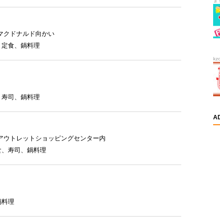
ま
マクドナルド向かい
、
定食
、
鍋料理
kz
、
寿司
、
鍋料理
A
アウトレットショッピングセンター内
食
、
寿司
、
鍋料理
鍋料理