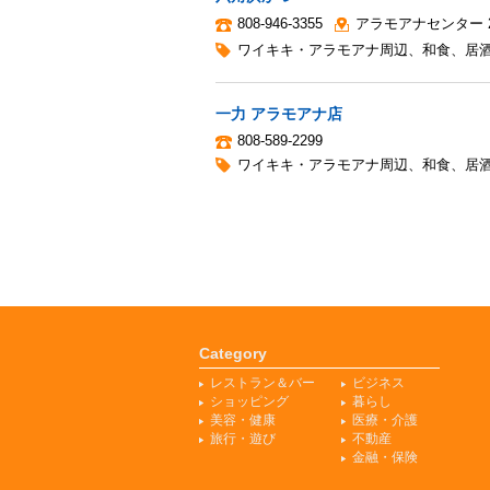
808-946-3355
アラモアナセンター 
ワイキキ・アラモアナ周辺
、
和食
、
居
一力 アラモアナ店
808-589-2299
ワイキキ・アラモアナ周辺
、
和食
、
居
Category
レストラン＆バー
ビジネス
ショッピング
暮らし
美容・健康
医療・介護
旅行・遊び
不動産
金融・保険