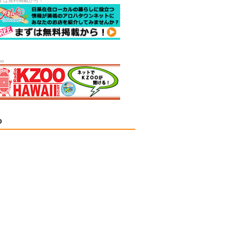
ずは無料掲載から！
oo
D