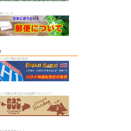
便について
R
ワイ州の運転免許取得
ワイ州観光局公認 社会貢献プロジェクト