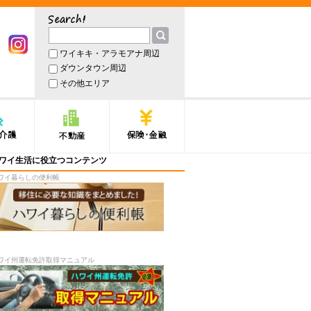
サーチ
ワイキキ・アラモアナ周辺
book
Instagram
ダウンタウン周辺
その他エリア
護
不動産
保険・金融
ワイ生活に役立つコンテンツ
ワイ暮らしの便利帳
ワイ州運転免許取得マニュアル