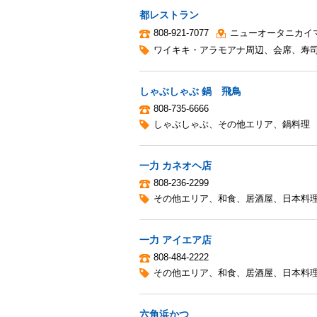
都レストラン
808-921-7077
ニューオータニカイ
ワイキキ・アラモアナ周辺
、
会席
、
寿
しゃぶしゃぶ 鍋 飛鳥
808-735-6666
しゃぶしゃぶ
、
その他エリア
、
鍋料理
一力 カネオヘ店
808-236-2299
その他エリア
、
和食
、
居酒屋
、
日本料
一力 アイエア店
808-484-2222
その他エリア
、
和食
、
居酒屋
、
日本料
六角浜かつ