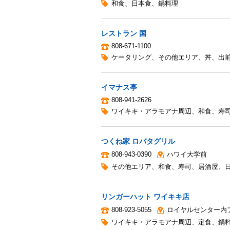
和食
、
日本食
、
鍋料理
レストラン 国
808-671-1100
ケータリング
、
その他エリア
、
丼
、
出
イマナス亭
808-941-2626
ワイキキ・アラモアナ周辺
、
和食
、
寿
つくね家 ロバタグリル
808-943-0390
ハワイ大学前
その他エリア
、
和食
、
寿司
、
居酒屋
、
リンガーハット ワイキキ店
808-923-5055
ロイヤルセンター内
ワイキキ・アラモアナ周辺
、
定食
、
鍋