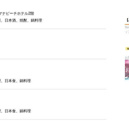
マナビーチホテル2階
司
、
日本酒
、
焼酎
、
鍋料理
【
S
ィ
お
理
、
日本食
、
鍋料理
理
、
日本食
、
鍋料理