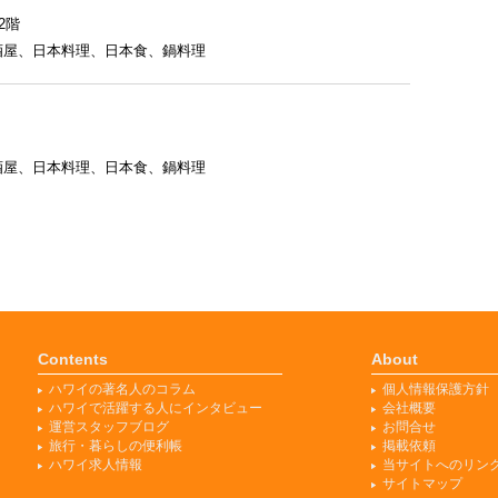
2階
酒屋
、
日本料理
、
日本食
、
鍋料理
酒屋
、
日本料理
、
日本食
、
鍋料理
Contents
About
ハワイの著名人のコラム
個人情報保護方針
ハワイで活躍する人にインタビュー
会社概要
運営スタッフブログ
お問合せ
旅行・暮らしの便利帳
掲載依頼
ハワイ求人情報
当サイトへのリン
サイトマップ