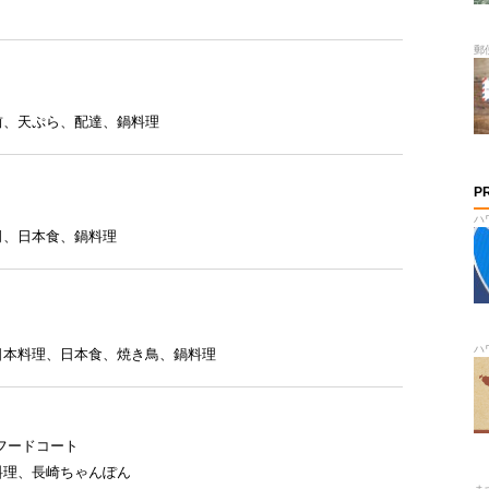
郵
前
、
天ぷら
、
配達
、
鍋料理
P
ハ
司
、
日本食
、
鍋料理
ハ
日本料理
、
日本食
、
焼き鳥
、
鍋料理
フードコート
料理
、
長崎ちゃんぽん