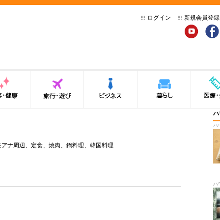
ログイン
新規会員登録
YouTube
Face
健康
旅行・遊び
ビジネス
暮らし
医療・介
ハ
ハ
モアナ周辺
、
定食
、
焼肉
、
鍋料理
、
韓国料理
ハ