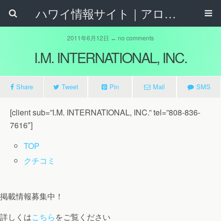
ハワイ情報サイト｜アロハタウンネット
2011年6月12日 ↔ no comments
I.M. INTERNATIONAL, INC.
Share
Tweet
Pin
Mail
SMS
[client sub=”I.M. INTERNATIONAL, INC.” tel=”808-836-
7616″]
TOP
クチコミ
掲載情報募集中！
詳しくは
こちら
をご覧ください