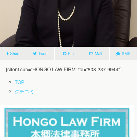
Share
Tweet
Pin
Mail
SMS
[client sub=”HONGO LAW FIRM” tel=”808-237-9944″]
TOP
クチコミ