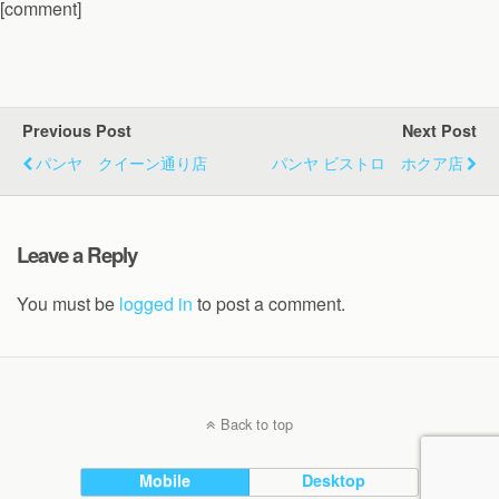
[comment]
Previous Post
Next Post
パンヤ クイーン通り店
パンヤ ビストロ ホクア店
Leave a Reply
You must be
logged in
to post a comment.
Back to top
Mobile
Desktop