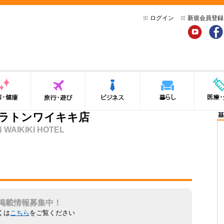
ログイン
新規会員登録
YouTube
Face
健康
旅行・遊び
ビジネス
暮らし
医療・介
ェラトンワイキキ店
基
 WAIKIKI HOTEL
掲載情報募集中！
くは
こちら
をご覧ください