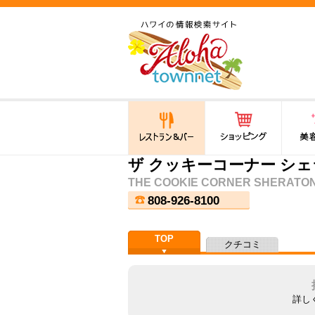
ハワイ(hawaii)の食と遊び,
法律から運転免許証まで情
報が満載！
レストラン＆バー
ショッピング
美容・
ザ クッキーコーナー シ
THE COOKIE CORNER SHERATON
808-926-8100
TOP
クチコミ
詳し