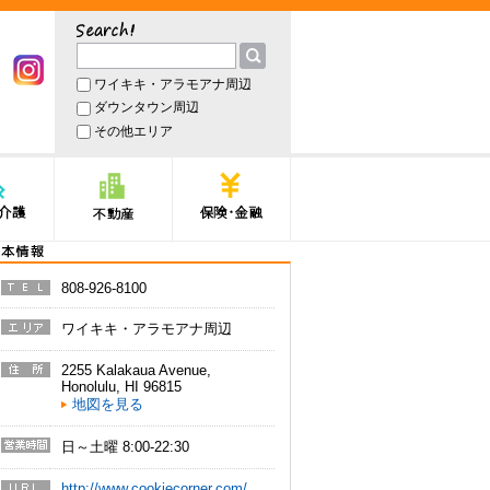
サーチ
ワイキキ・アラモアナ周辺
book
Instagram
ダウンタウン周辺
その他エリア
護
不動産
保険・金融
本情報
808-926-8100
電話番
号
ワイキキ・アラモアナ周辺
エリア
2255 Kalakaua Avenue
,
住所
Honolulu
,
HI
96815
地図を見る
日～土曜 8:00-22:30
営業時
間
http://www.cookiecorner.com/