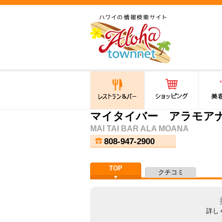
ハワイ(hawaii)の食と遊び,
法律から運転免許証まで情
報が満載！
レストラン＆バー
ショッピング
美容・
マイタイバー アラモア
MAI TAI BAR ALA MOANA
808-947-2900
TOP
クチコミ
詳し