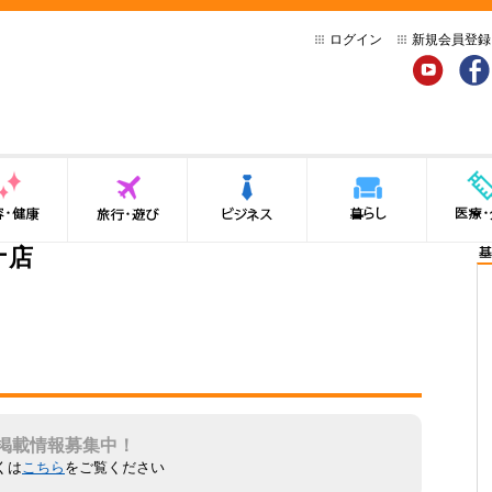
ログイン
新規会員登録
YouTube
Face
健康
旅行・遊び
ビジネス
暮らし
医療・介
ナ店
基
掲載情報募集中！
くは
こちら
をご覧ください