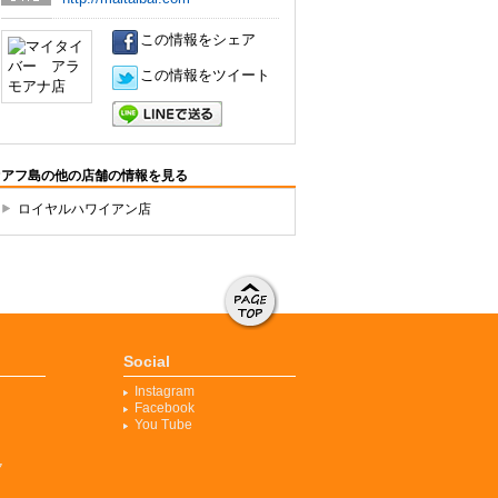
URL
この情報をシェア
この情報をツイート
LINEで送る
オアフ島の他の店舗の情報を見る
ロイヤルハワイアン店
ページト
ップへ移
Social
動する
Instagram
Facebook
You Tube
ク