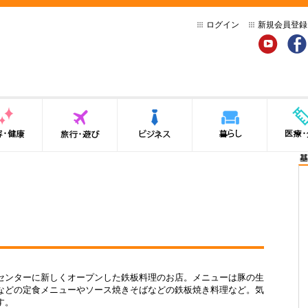
ログイン
新規会員登録
YouTube
Face
健康
旅行・遊び
ビジネス
暮らし
医療・介
基
センターに新しくオープンした鉄板料理のお店。メニューは豚の生
などの定食メニューやソース焼きそばなどの鉄板焼き料理など。気
す。