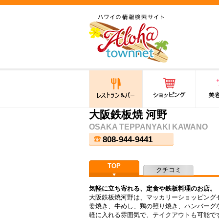
ハワイ(hawaii)の食と遊び,
法律から運転免許証まで情
報が満載！
レストラン＆バー
ショッピング
美容・
大阪鉄板焼 河野
OSAKA TEPPANYAKI KAWANO
808-944-9441
TOP
クチコミ
気軽に立ち寄れる、定食や鉄板料理のお店。
大阪鉄板焼河野は、マッカリーショッピング
姜焼き、牛めし、鶏の照り焼き、ハンバーグ
軽に入れる雰囲気で、テイクアウトも可能で