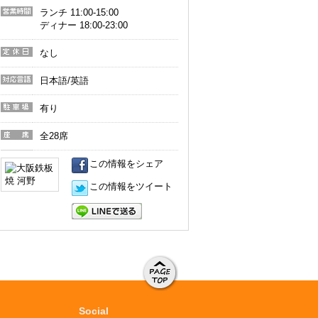
ランチ 11:00-15:00
営業時
ディナー 18:00-23:00
間
なし
定休日
日本語/英語
対応言
語
有り
駐車場
全28席
座席
この情報をシェア
この情報をツイート
LINEで送る
ページト
ップへ移
Social