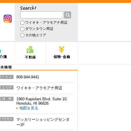
サーチ
ワイキキ・アラモアナ周辺
book
Instagram
ダウンタウン周辺
その他エリア
護
不動産
保険・金融
本情報
808-944-9441
電話番
号
ワイキキ・アラモアナ周辺
エリア
1960 Kapiolani Blvd. Suite 10
,
住所
Honolulu
,
HI
96826
地図を見る
マッカリーショッピングセンタ
アクセ
ー1F
ス