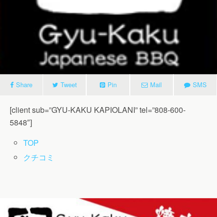
Share
Tweet
Pin
Mail
SMS
[client sub=”GYU-KAKU KAPIOLANI” tel=”808-600-
5848″]
TOP
クチコミ