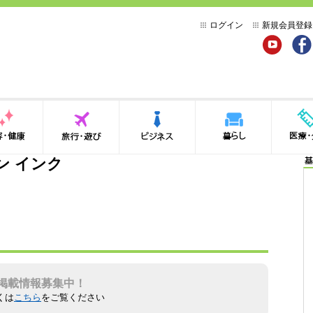
ログイン
新規会員登録
YouTube
Face
健康
旅行・遊び
ビジネス
暮らし
医療・介
ン インク
基
掲載情報募集中！
くは
こちら
をご覧ください