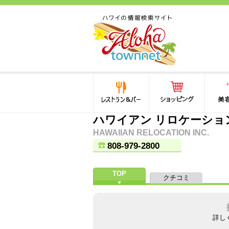
ハワイ(hawaii)の食と遊び,
法律から運転免許証まで情
報が満載！
レストラン＆バー
ショッピング
美容・
ハワイアン リロケーショ
HAWAIIAN RELOCATION INC.
808-979-2800
TOP
クチコミ
詳し