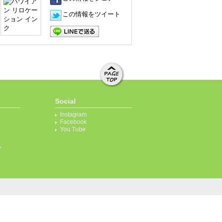
この情報をツイート
LINEで送る
ページト
ップへ移
Social
動する
Instagram
Facebook
You Tube
ク