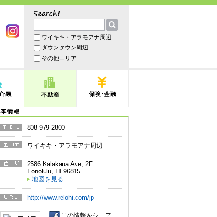
サーチ
ワイキキ・アラモアナ周辺
book
Instagram
ダウンタウン周辺
その他エリア
護
不動産
保険・金融
本情報
808-979-2800
電話番
号
ワイキキ・アラモアナ周辺
エリア
2586 Kalakaua Ave, 2F
,
住所
Honolulu
,
HI
96815
地図を見る
http://www.relohi.com/jp
URL
この情報をシェア