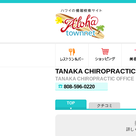
ハワイ(hawaii)の食と遊び,
法律から運転免許証まで情
報が満載！
レストラン＆バー
ショッピング
美容・
TANAKA CHIROPRACTIC
TANAKA CHIROPRACTIC OFFICE
808-596-0220
TOP
クチコミ
詳し