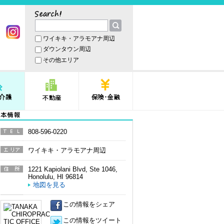
サーチ
ワイキキ・アラモアナ周辺
book
Instagram
ダウンタウン周辺
その他エリア
護
不動産
保険・金融
本情報
808-596-0220
電話番
号
ワイキキ・アラモアナ周辺
エリア
1221 Kapiolani Blvd, Ste 1046
,
住所
Honolulu
,
HI
96814
地図を見る
この情報をシェア
この情報をツイート