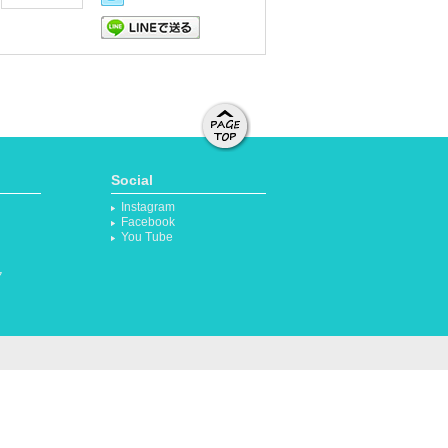
LINEで送る
ページト
ップへ移
Social
動する
Instagram
Facebook
You Tube
ク