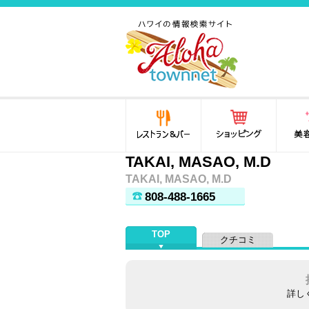
ハワイ(hawaii)の食と遊び,
法律から運転免許証まで情
報が満載！
レストラン＆バー
ショッピング
美容・
TAKAI, MASAO, M.D
TAKAI, MASAO, M.D
808-488-1665
TOP
クチコミ
詳し