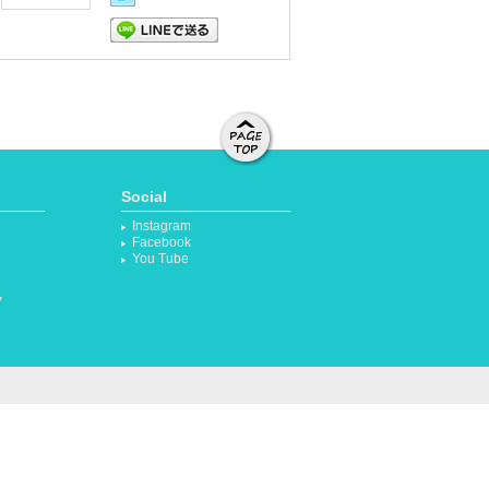
LINEで送る
ページト
ップへ移
Social
動する
Instagram
Facebook
You Tube
ク