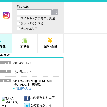
サーチ
ワイキキ・アラモアナ周辺
book
Instagram
ダウンタウン周辺
その他エリア
護
不動産
保険・金融
本情報
808-488-1665
電話番
号
その他エリア
エリア
99-128 Aiea Heights Dr, Ste
住所
705
,
Aiea
,
HI
96701
地図を見る
この情報をシェア
この情報をツイート