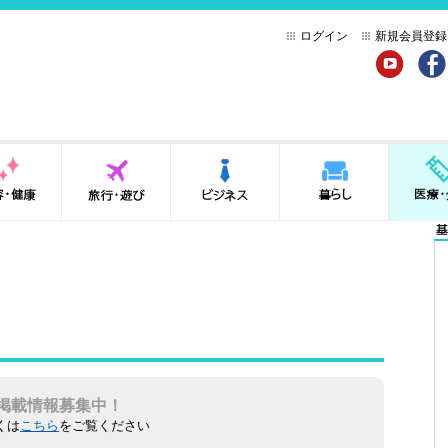
ログイン
新規会員登録
YouTube
Face
健康
旅行・遊び
ビジネス
暮らし
医療・介
基
掲載情報募集中！
くは
こちら
をご覧ください