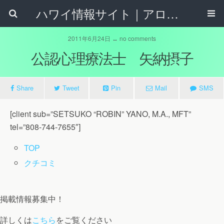
ハワイ情報サイト｜アロハタウンネット
2011年6月24日 ↔ no comments
公認心理療法士 矢納摂子
Share
Tweet
Pin
Mail
SMS
[client sub=”SETSUKO “ROBIN” YANO, M.A., MFT”
tel=”808-744-7655″]
TOP
クチコミ
掲載情報募集中！
詳しくは
こちら
をご覧ください