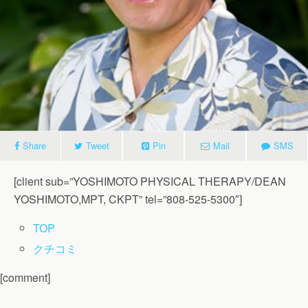
Share
Tweet
Pin
Mail
SMS
[client sub=”YOSHIMOTO PHYSICAL THERAPY/DEAN
YOSHIMOTO,MPT, CKPT” tel=”808-525-5300″]
TOP
クチコミ
[comment]