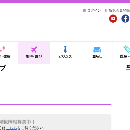
ログイン
新規会員登録
YouTube
Face
健康
旅行・遊び
ビジネス
暮らし
医療・介
ラブ
基
掲載情報募集中！
くは
こちら
をご覧ください