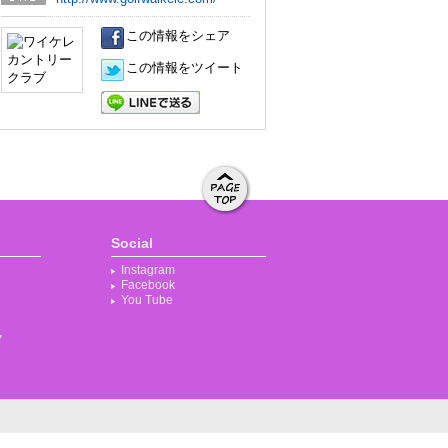
URL
この情報をシェア
この情報をツイート
LINEで送る
ページト
ップへ移
Social
動する
Instagram
Facebook
You Tube
ク