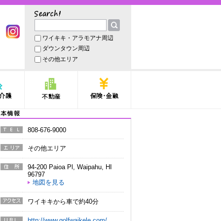
サーチ
ワイキキ・アラモアナ周辺
book
Instagram
ダウンタウン周辺
その他エリア
護
不動産
保険・金融
本情報
808-676-9000
電話番
号
その他エリア
エリア
94-200 Paioa Pl
,
Waipahu
,
HI
住所
96797
地図を見る
ワイキキから車で約40分
アクセ
ス
http://www.golfwaikele.com/