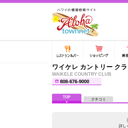
ハワイ(hawaii)の食と遊び,
法律から運転免許証まで情
報が満載！
レストラン＆バー
ショッピング
美容・
ワイケレ カントリー ク
WAIKELE COUNTRY CLUB
808-676-9000
TOP
クチコミ
詳し