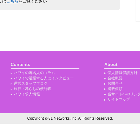
くは
こちら
をご覧ください
Contents
About
ハワイの著名人のコラム
個人情報保護方針
ハワイで活躍する人にインタビュー
会社概要
運営スタッフブログ
お問合せ
旅行・暮らしの便利帳
掲載依頼
ハワイ求人情報
当サイトへのリン
サイトマップ
Copyright © 81 Networks, Inc, All Rights Reserved.