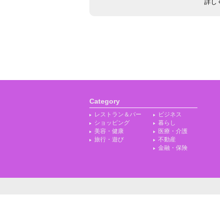
詳し
Category
レストラン＆バー
ビジネス
ショッピング
暮らし
美容・健康
医療・介護
旅行・遊び
不動産
金融・保険