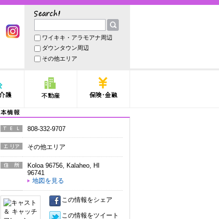
サーチ
ワイキキ・アラモアナ周辺
book
Instagram
ダウンタウン周辺
その他エリア
護
不動産
保険・金融
本情報
808-332-9707
電話番
号
その他エリア
エリア
Koloa 96756
,
Kalaheo
,
HI
住所
96741
地図を見る
この情報をシェア
この情報をツイート