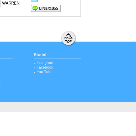
LINEで送る
ページト
ップへ移
Social
動する
Instagram
Facebook
You Tube
ク