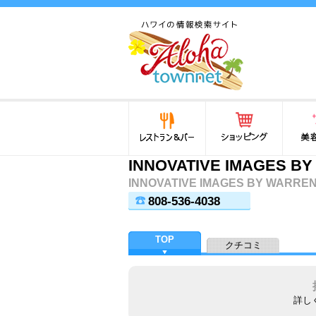
ハワイ(hawaii)の食と遊び,
法律から運転免許証まで情
報が満載！
レストラン＆バー
ショッピング
美容・
INNOVATIVE IMAGES B
INNOVATIVE IMAGES BY WARRE
808-536-4038
TOP
クチコミ
詳し