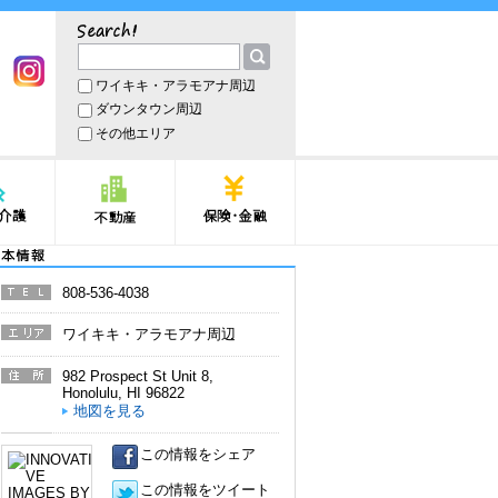
サーチ
ワイキキ・アラモアナ周辺
book
Instagram
ダウンタウン周辺
その他エリア
護
不動産
保険・金融
本情報
808-536-4038
電話番
号
ワイキキ・アラモアナ周辺
エリア
982 Prospect St Unit 8
,
住所
Honolulu
,
HI
96822
地図を見る
この情報をシェア
この情報をツイート