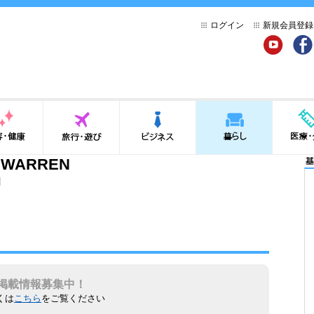
ログイン
新規会員登録
YouTube
Face
健康
旅行・遊び
ビジネス
暮らし
医療・介
Y WARREN
基
N
掲載情報募集中！
くは
こちら
をご覧ください