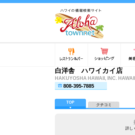
ハワイ(hawaii)の食と遊び,
法律から運転免許証まで情
報が満載！
レストラン＆バー
ショッピング
美容・
白洋舎 ハワイカイ店
HAKUYOSHA HAWAII, INC. HAWAII
808-395-7885
TOP
クチコミ
詳し