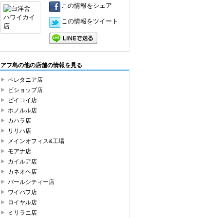
この情報をシェア
この情報をツイート
LINEで送る
オアフ島の他の店舗の情報を見る
ベレタニア店
ビショップ店
ピイコイ店
ホノルル店
カハラ店
リリハ店
メインオフィス&工場
モアナ店
カイルア店
カネオヘ店
パールシティー店
ワイパフ店
ロイヤル店
ミリラニ店