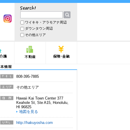
サーチ
ワイキキ・アラモアナ周辺
book
Instagram
ダウンタウン周辺
その他エリア
護
不動産
保険・金融
本情報
808-395-7885
電話番
号
その他エリア
エリア
Hawaii Kai Town Center 377
住所
Keahole St, Ste A15
,
Honolulu
,
HI
96825
地図を見る
http://hakuyosha.com
URL