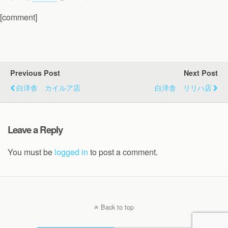
[comment]
Previous Post
Next Post
白洋舎 カイルア店
白洋舎 リリハ店
Leave a Reply
You must be
logged in
to post a comment.
Back to top