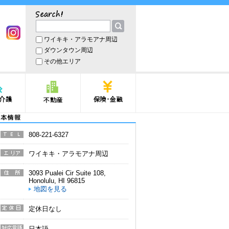
サーチ
ワイキキ・アラモアナ周辺
book
Instagram
ダウンタウン周辺
その他エリア
護
不動産
保険・金融
本情報
808-221-6327
電話番
号
ワイキキ・アラモアナ周辺
エリア
3093 Pualei Cir Suite 108
,
住所
Honolulu
,
HI
96815
地図を見る
定休日なし
定休日
日本語