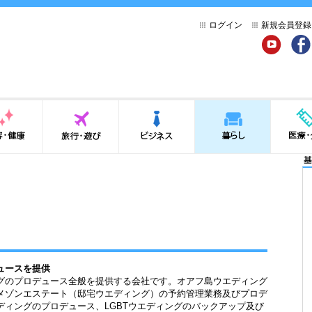
ログイン
新規会員登録
YouTube
Face
健康
旅行・遊び
ビジネス
暮らし
医療・介
基
ュースを提供
グのプロデュース全般を提供する会社です。オアフ島ウエディング
メゾンエステート（邸宅ウエディング）の予約管理業務及びプロデ
ィングのプロデュース、LGBTウエディングのバックアップ及び