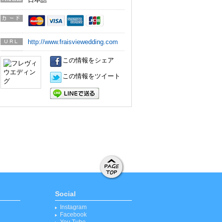
対応言
語
カード
Maste
Visa,
Ameri
JCB,
r
can
http://www.fraisviewedding.com
Card,
Expre
URL
ss,
この情報をシェア
この情報をツイート
LINEで送る
ページト
ップへ移
Social
動する
Instagram
Facebook
You Tube