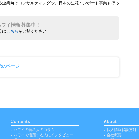
る企業向けコンサルティングや、日本の生花インポート事業も行っ
ハワイ情報募集中！
くは
こちら
をご覧ください
めのページ
Contents
About
ハワイの著名人のコラム
個人情報保護方針
ハワイで活躍する人にインタビュー
会社概要