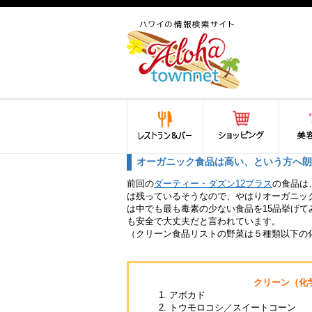
ハワイ(hawaii)の食と遊び,
法律から運転免許証まで情
報が満載！
レストラン＆バー
ショッピング
美容・
オーガニック食品は高い、という方へ朗
前回の
ダーティー・ダズン12プラス
の食品は
は残っているそうなので、やはりオーガニッ
は中でも最も毒素の少ない食品を15品挙げて
も安全で大丈夫だと言われています。
（クリーン食品リストの野菜は５種類以下の
クリーン（化
アボカド
トウモロコシ／スイートコーン