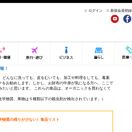
ログイン
新規会員登録
YouTube
Face
健康
旅行・遊び
ビジネス
暮らし
医療・介
報！
、どんなに洗っても、皮をむいても、加工や料理をしても、毒素
クをお勧めします。しかし、お財布の中身が気になる方へ、ここで
みたいと思います。 これらの食品は、オーガニックを買わなくて
化学物質、果物は５種類以下の殺虫剤が検出されています。）
学物質の残りが少ない）食品リスト