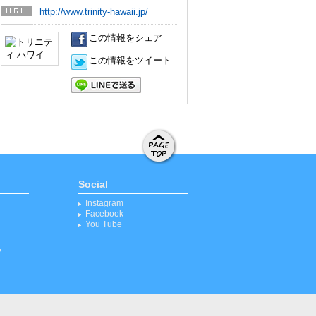
http://www.trinity-hawaii.jp/
URL
この情報をシェア
この情報をツイート
LINEで送る
ページト
ップへ移
Social
動する
Instagram
Facebook
You Tube
ク