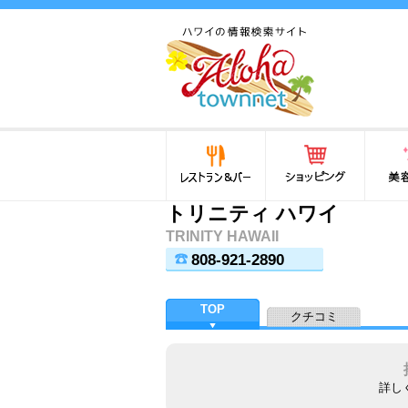
ハワイ(hawaii)の食と遊び,
法律から運転免許証まで情
報が満載！
レストラン＆バー
ショッピング
美容・
トリニティ ハワイ
TRINITY HAWAII
808-921-2890
TOP
クチコミ
詳し