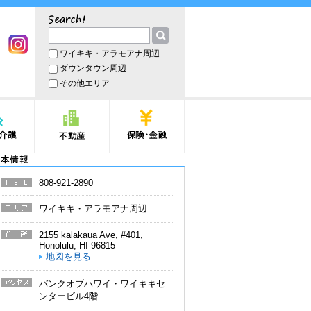
サーチ
ワイキキ・アラモアナ周辺
book
Instagram
ダウンタウン周辺
その他エリア
護
不動産
保険・金融
本情報
808-921-2890
電話番
号
ワイキキ・アラモアナ周辺
エリア
2155 kalakaua Ave, #401
,
住所
Honolulu
,
HI
96815
地図を見る
バンクオブハワイ・ワイキキセ
アクセ
ンタービル4階
ス