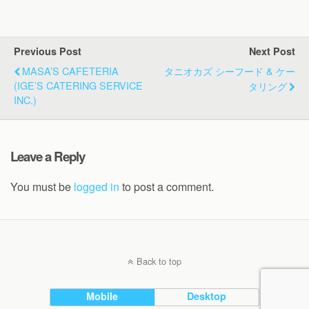
Previous Post
Next Post
MASA’S CAFETERIA
タニオカズ シーフード & ケー
(IGE’S CATERING SERVICE
タリング
INC.)
Leave a Reply
You must be
logged in
to post a comment.
Back to top
Mobile
Desktop