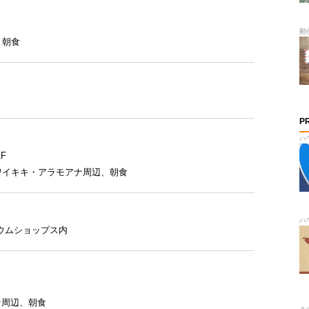
郵
、
朝食
P
ハ
F
ワイキキ・アラモアナ周辺
、
朝食
ハ
ウムショップス内
ナ周辺
、
朝食