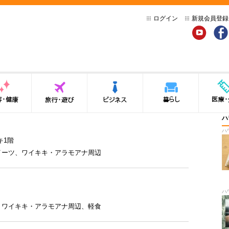
ログイン
新規会員登録
YouTube
Face
健康
旅行・遊び
ビジネス
暮らし
医療・介
ハ
ハ
キ1階
イーツ
、
ワイキキ・アラモアナ周辺
ハ
、
ワイキキ・アラモアナ周辺
、
軽食