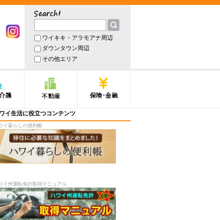
サーチ
ワイキキ・アラモアナ周辺
book
Instagram
ダウンタウン周辺
その他エリア
護
不動産
保険・金融
ワイ生活に役立つコンテンツ
ワイ暮らしの便利帳
ワイ州運転免許取得マニュアル