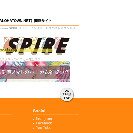
ALOHATOWN.NET】関連サイト
treamin SPIRE ストリーミングサービスの情報オウンドメデ
ア
気楽ノマドのハニカム雑記ログ
ページト
ップへ移
Social
動する
Instagram
Facebook
You Tube