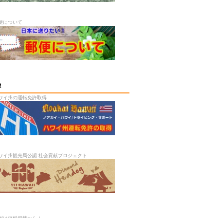
便について
R
ワイ州の運転免許取得
ワイ州観光局公認 社会貢献プロジェクト