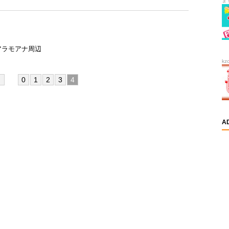
ま
アラモアナ周辺
kz
0
1
2
3
4
A