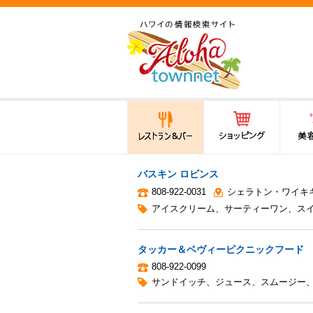
ハワイ(hawaii)の食と遊び,
法律から運転免許証まで情
報が満載！
レストラン＆バー
ショッピング
美容・
バスキン ロビンス
808-922-0031
シェラトン・ワイキ
アイスクリーム
、
サーティーワン
、
ス
タッカー＆ベヴィーピクニックフード
808-922-0099
サンドイッチ
、
ジュース
、
スムージー