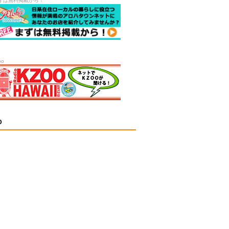
ずは無料掲載から！
oo
D