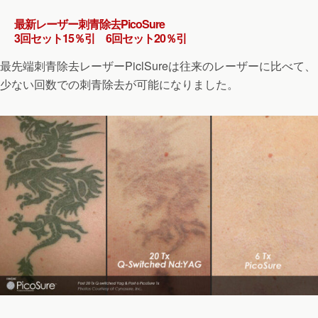
最新レーザー刺青除去PicoSure
3回セット15％引 6回セット20％引
最先端刺青除去レーザーPiclSureは往来のレーザーに比べて、
少ない回数での刺青除去が可能になりました。