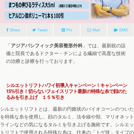
Share
Tweet
Pin
Mail
SMS
「
アジアパシフィック美容整形外科
」では、最新鋭の設
備と院長であるドクター・チンによる繊細で高度な技術
の治療と診療を行っております。
シルエットリフトハワイ初導入キャンペーン！キャンペーン
15%引き！切らないフェイスリフト最新の特殊な糸で顔のた
るみを引き上げ １５％引き
シルエットリフトとは、最新の円錐状のバイオコーンのついた
を特殊な糸を使用し、顔のタルミ、法令線や頬、マリオネット
ラインなどの気になるタルミを引き上げる施術です。シルエッ
トリフトで使用される特殊な糸は、往来の「トゲ状」タイプの