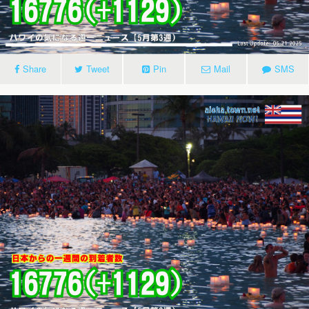
Share
Tweet
Pin
Mail
SMS