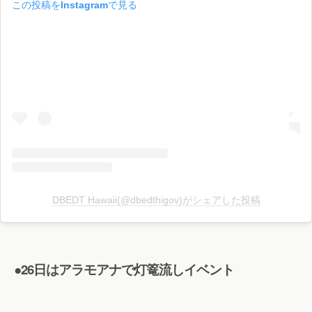
この投稿をInstagramで見る
DBEDT Hawaii(@dbedthigov)がシェアした投稿
●26日はアラモアナで灯篭流しイベント