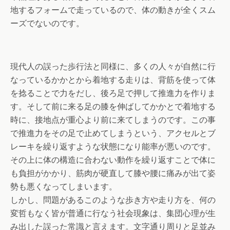
地するフォームで走っているので、体の動きが全くスム
ーズでないのです。
現代人の誤った歩行法と同様に、多くの人々が自然に行
なっているかかとから着地する走りは、背筋を使って体
を捻ることで力をだし、後ろ足で押して推進力を作りま
す。そして前に来る足の膝を伸ばしてかかとで着地する
時に、接地点が重心より前に来てしまうのです。この事
で推進力をその足で止めてしまうという、アクセルとブ
レーキを繰り返すような状態になり能率が悪いのです。
その上に体の構造に合わない動作を繰り返すことで体に
も負担がかかり、筋肉が硬直して膝や腰に痛みが出て姿
勢も悪くなってしまいます。
しかし、問題があるこのような歩き方や走り方を、何の
変哲もなく皆が普通に行なう社会現象は、集団心理が生
み出した誤った常識と言えます。文字通り周りと足並み