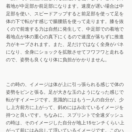
着地が中足部か前足部になります。速度が遅い場合は中
足部を使い、スピードアップすると前足部を使って足を
体の下で転がす感じで腸腰筋を使って走ります。膝を抜
くので前進する力は自然に発生して、中足部での着地で
着地点が体の重心の真下にくるので速度が落ちずに推進
力がキープされます。また、足だけではなく全身がバネ
になり、全身にショックを拡散させてフワフワと走れる
ので、姿勢も良くなり体に負担がかかりません。
この時の、イメージは体が上に引っ張られる感じで体の
姿勢をピンと張る。足が大きな玉のようになった感じで
転がすイメージです。意識的にはもう一人の自分が、少
し上方前方に上がって、斜めにはみ出ているイメージを
持つと良いです。ちなみに、スプリントで全速ダッシュ
の時は、そのイメージした自分が地上15センチくらい上
がって前にはみ出して浮いているイメージです。このハ