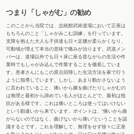
つまり「しゃがむ」の勧め
このことから当院では、志統館武術道場において正座は
もちろんのこと「しゃがみこむ訓練」を行っています。
支障を抱えた大人も子供達も日々足腰が柔らかくなり、
可動域が増えて本当の意味で痛みが治ります。武道メン
バーは、道場以外でも日々床に座る昔ながらの生活や作
業時でもしゃがみ込んで作業することを徹底していま
す。患者さんにもこの原点回帰した生活方法を家で行う
ように指導しています。しかし、あまり動かさないよう
に言われていること、痛いから膝を曲げたりしゃがむの
は無理と最初から諦めている人がほとんどで、最初は抵
抗がある様です。これは痛いところは使ってはいけない
という勘違いから来ています。ポイントは、“痛いから曲
がらないのではなく、曲げないから痛い”ということを認
識するとです。これを理解して、無理をせず徐々に正座