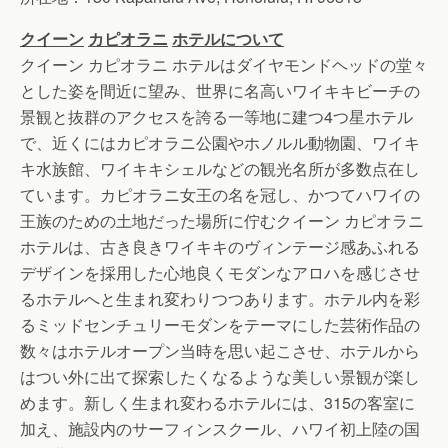
クイーン
カピオラニ
ホテルについて
クイーン カピオラニ ホテルはダイヤモンドヘッドの堂々
とした姿を間近に望み、世界に名高いワイキキビーチの
景観と抜群のアクセスを誇る一等地に建つ4つ星ホテル
で、近くにはカピオラニ公園やホノルル動物園、ワイキ
キ水族館、ワイキキシェルなどの観光名所が多数点在し
ています。カピオラニ女王の名を冠し、かつてハワイの
王族のための土地だった場所に佇むクイーン カピオラニ
ホテルは、古き良きワイキキのヴィンテージ感あふれる
デザインを採用した心地良くモダンなアロハを感じさせ
るホテルへと生まれ変わりつつあります。ホテル内を彩
るミッドセンチュリーモダンをテーマにした芸術作品の
数々はホテルオープン当時を思い起こさせ、ホテルから
はつい外に出て探索したくなるような美しい景観が楽し
めます。新しく生まれ変わるホテルには、315の客室に
加え、施設内のサーフィンスクール、ハワイ初上陸の国