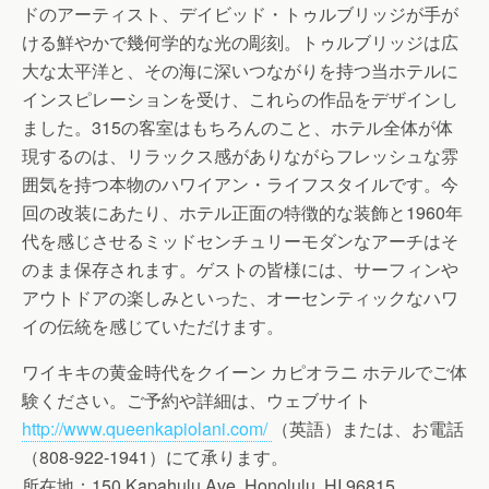
ドのアーティスト、デイビッド・トゥルブリッジが手が
ける鮮やかで幾何学的な光の彫刻。トゥルブリッジは広
大な太平洋と、その海に深いつながりを持つ当ホテルに
インスピレーションを受け、これらの作品をデザインし
ました。315の客室はもちろんのこと、ホテル全体が体
現するのは、リラックス感がありながらフレッシュな雰
囲気を持つ本物のハワイアン・ライフスタイルです。今
回の改装にあたり、ホテル正面の特徴的な装飾と1960年
代を感じさせるミッドセンチュリーモダンなアーチはそ
のまま保存されます。ゲストの皆様には、サーフィンや
アウトドアの楽しみといった、オーセンティックなハワ
イの伝統を感じていただけます。
ワイキキの黄金時代をクイーン カピオラニ ホテルでご体
験ください。ご予約や詳細は、ウェブサイト
http://www.queenkapiolani.com/
（英語）または、お電話
（808-922-1941）にて承ります。
所在地：150 Kapahulu Ave, Honolulu, HI 96815