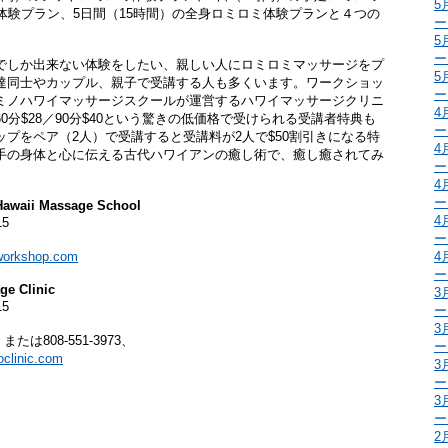
5
体験プラン、5日間（15時間）の全身ロミロミ体験プランと４つの
ー
5
ー
でしか出来ない体験をしたい、親しい人にロミロミマッサージをプ
5
達同士やカップル、親子で受講する人も多くいます。ワークショッ
ー
ミノハワイマッサージスクールが運営するハワイマッサージクリニ
4
分$28／90分$40という驚きの低価格で受けられる受講者特典も
ー
プをペア（2人）で受講すると受講料が2人で$50割引きになる特
4
手の身体と心に伝える古代ハワイアンの癒し術で、癒し癒されてみ
ー
4
ー
i Massage School
4
15
ー
workshop.com
4
ー
Clinic
3
15
ー
3
m、または808-551-3973、
ー
clinic.com
3
ー
3
ー
2