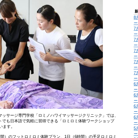
8
ー
7
ー
7
ー
7
ー
7
ー
7
ー
6
ー
6
ー
6
ー
マッサージ専門学校「ロミノハワイマッサージクリニック」では、
6
トでも日本語で気軽に習得できる「ロミロミ体験ワークショップ
ー
めています。
5
ー
間）のフットロミロミ体験プラン、1日（6時間）の手足ロミロミ