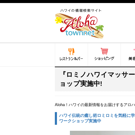
ハワイ(hawaii)の食と遊び,
法律から運転免許証まで情
報が満載！
レストラン＆バー
ショッピング
美容・
『ロミノハワイマッサー
ョップ実施中!
Aloha！ハワイの最新情報をお届けするアロ
ハワイ伝統の癒し術ロミロミを気軽に学
ワークショップ実施中