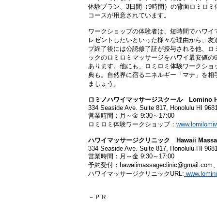
体験プラン、3日間（9時間）の背面ロミロミ
コースが用意されています。
ワークショップの体験者は、短時間でハワイ
レゼントしたいといった様々な理由から、友
プ終了後には公認修了証が授与される他、ロ
ックのロミロミマッサージをハワイ最安値の60
あります。他にも、ロミロミ体験ワークショッ
典も。自然界に宿るエネルギー「マナ」を相
ましょう。
ロミノハワイマッサージスクール Lomino Hawai
334 Seaside Ave. Suite 817, Honolulu HI 968
営業時間：月～金 9:30～17:00
ロミロミ体験ワークショップ：
www.lomilomi
ハワイマッサージクリニック Hawaii Massage 
334 Seaside Ave. Suite 817, Honolulu HI 968
営業時間：月～金 9:30～17:00
予約受付：hawaiimassageclinic@gmail.co
ハワイマッサージクリニックURL:
www.lomino
－ＰＲ