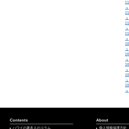
1
ュ
1
ュ
1
ュ
1
ュ
1
ュ
1
ュ
1
ュ
1
ュ
1
ュ
Contents
About
ハワイの著名人のコラム
個人情報保護方針