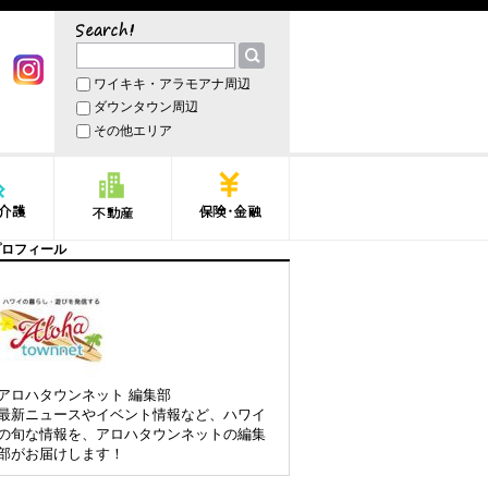
サーチ
ワイキキ・アラモアナ周辺
book
Instagram
ダウンタウン周辺
その他エリア
護
不動産
保険・金融
プロフィール
アロハタウンネット 編集部
最新ニュースやイベント情報など、ハワイ
の旬な情報を、アロハタウンネットの編集
部がお届けします！