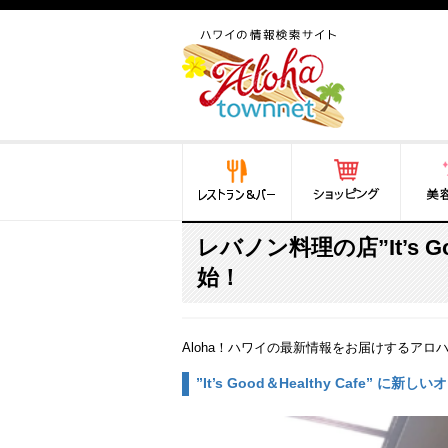
ハワイ(hawaii)の食と遊び,
法律から運転免許証まで情
報が満載！
レストラン＆バー
ショッピング
美容・
レバノン料理の店”It’s Go
始！
Aloha！ハワイの最新情報をお届けするアロ
”It’s Good＆Healthy Cafe”