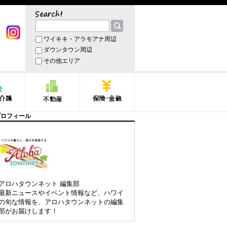
サーチ
ワイキキ・アラモアナ周辺
book
Instagram
ダウンタウン周辺
その他エリア
護
不動産
保険・金融
プロフィール
アロハタウンネット 編集部
最新ニュースやイベント情報など、ハワイ
の旬な情報を、アロハタウンネットの編集
部がお届けします！