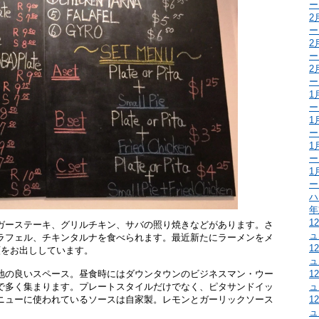
ー
2
ー
2
ー
2
ー
1
ー
1
ー
1
ー
1
ー
ハ
年
1
ガーステーキ、グリルチキン、サバの照り焼きなどがあります。さ
ュ
ラフェル、チキンタルナを食べられます。最近新たにラーメンをメ
1
類をお出ししています。
ュ
地の良いスペース。昼食時にはダウンタウンのビジネスマン・ウー
1
で多く集まります。プレートスタイルだけでなく、ピタサンドイッ
ュ
ニューに使われているソースは自家製。レモンとガーリックソース
1
ュ