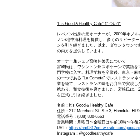
”It’s Good＆Healthy Cafe” について
レバノン出身の元オーナーが、2009年ホノルルのダウン
ノン/地中海料理を提供し、多くのリピーター
ンを引き継ぎました。以来、ダウンタウンで
の両方を提供しています。
オーナー兼シェフ宮崎伸啓氏について
宮崎氏は、ワシントン州スポケーンで英語を
門学校に入学。料理学校を卒業後、東京・麻布
の一つである “La Cometa” でレスト
業を経て、レストランの味をお弁当で実現し
携わり、和食技術を磨きました。宮崎氏は、2018年4
を正式に引き継ぎました。
名前：It’s Good＆Healthy Cafe
住所：212 Merchant St. Ste 3, Honolulu, HI 
電話番号：(808) 800-6563
営業時間：月曜日〜金曜日は午前10時〜午後
URL：
https://nm0812nm.wixsite.com/goodan
Instagram：@goodhealthycafe