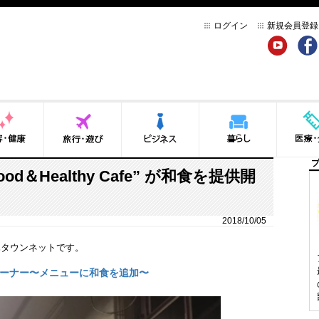
ログイン
新規会員登録
YouTube
Face
健康
旅行・遊び
ビジネス
暮らし
医療・介
od＆Healthy Cafe” が和食を提供開
2018/10/05
ハタウンネットです。
 に新しいオーナー〜メニューに和食を追加〜