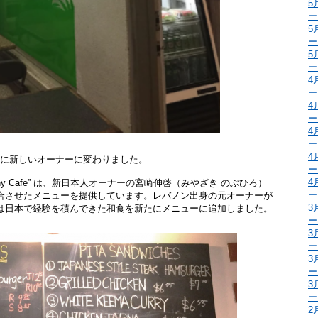
5
ー
5
ー
5
ー
4
ー
4
ー
4
ー
4
8年4月、正式に新しいオーナーに変わりました。
ー
4
althy Cafe” は、新日本人オーナーの宮崎伸啓（みやざき のぶひろ）
ー
合させたメニューを提供しています。レバノン出身の元オーナーが
3
は日本で経験を積んできた和食を新たにメニューに追加しました。
ー
3
ー
3
ー
3
ー
2