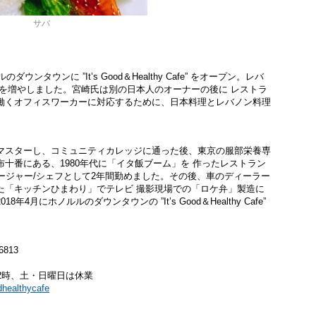
サバ
タウンに ”It’s Good＆Healthy Cafe” をオープン。レバ
を増やしました。宮崎氏は別の日本人のオーナーの後に レストラ
働くオフィスワーカーに対応するために、日本料理とレバノン料理
マスターし、コミュニティカレッジに通った後、東京の服部栄養専
十番にある、1980年代に「イタ飯ブーム」を 作ったレストラン
ランマネージャー/シェフとして2年間勤めました。その後、車のディーラー
た「キッチンひまわり」でテレビ 撮影現場での「ロケ弁」製造に
月にホノルルのダウンタウンの ”It’s Good＆Healthy Cafe”
96813
2時、土・日曜日は休業
dhealthycafe