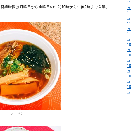
1
。営業時間は月曜日から金曜日の午前10時から午後2時まで営業、
ュ
1
ュ
1
ュ
1
ュ
1
ュ
1
ュ
1
ュ
1
ュ
1
ュ
ラーメン