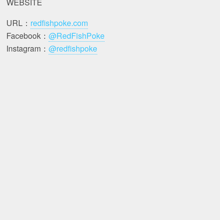
WEBSITE
URL：
redfishpoke.com
Facebook：
@RedFishPoke
Instagram：
@redfishpoke