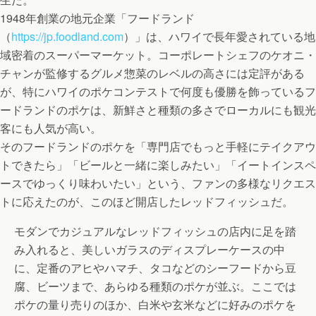
1948年創業の地元企業「フードランド
（
https://jp.foodland.com
）」は、ハワイで長年愛されている地
域密着のスーパーマーケット。コーポレートシェフのケオニ・
チャンが監修するグルメ惣菜のレベルの高さには定評がある
が、特にハワイのポケコンテストで何度も優勝を飾っているフ
ードランドのポケは、新鮮さと種類の多さでローカルにも観光
客にも人気が高い。
そのフードランドのポケを「専門店でもっと手軽にテイクアウ
トできたら」「ビールと一緒に楽しみたい」「イートインスペ
ースでゆっくり味わいたい」という、ファンの多様なリクエス
トに応えたのが、このほど開店したレッドフィッシュだ。
モダンでカジュアルなレッドフィッシュの店内に足を踏
み入れると、美しいガラスのディスプレーケースの中
に、定番のアヒやハマチ、タコなどのシーフードから豆
腐、ビーツまで、あらゆる種類のポケが並ぶ。ここでは
ポケの量り売りのほか、白米や玄米などに好みのポケを